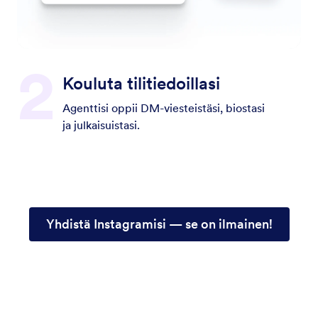
Kouluta tilitiedoillasi
Agenttisi oppii DM-viesteistäsi, biostasi
ja julkaisuistasi.
Yhdistä Instagramisi — se on ilmainen!