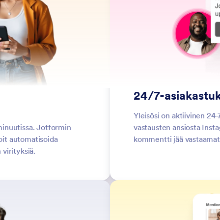
24/7-asiakastuk
Yleisösi on aktiivinen 24-
inuutissa. Jotformin
vastausten ansiosta Inst
voit automatisoida
kommentti jää vastaamat
virityksiä.