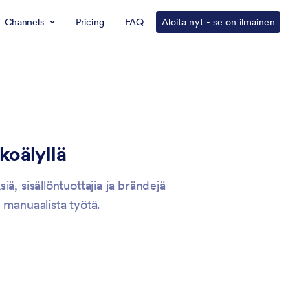
Channels
Pricing
FAQ
Aloita nyt - se on ilmainen
koälyllä
ä, sisällöntuottajia ja brändejä
 manuaalista työtä.