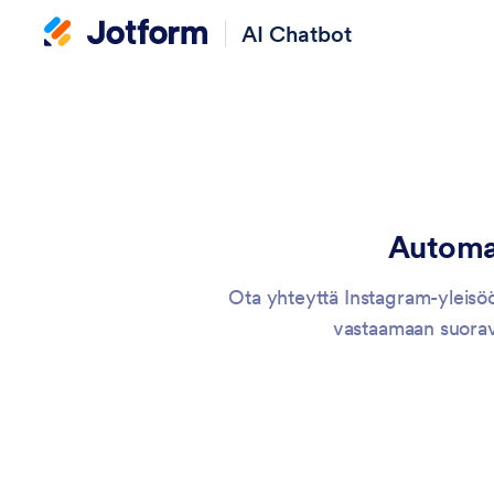
AI Chatbot
Automat
Ota yhteyttä Instagram-yleisöös
vastaamaan suoravi