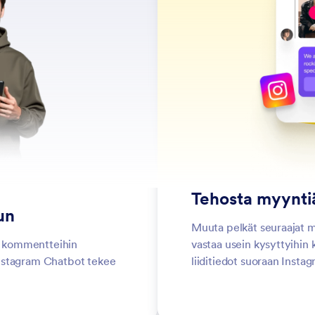
Tehosta myyntiä
un
Muuta pelkät seuraajat ma
en kommentteihin
vastaa usein kysyttyihin 
Instagram Chatbot tekee
liiditiedot suoraan Insta