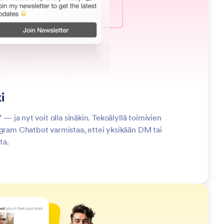
i
7 — ja nyt voit olla sinäkin. Tekoälyllä toimivien
agram Chatbot varmistaa, ettei yksikään DM tai
ta.