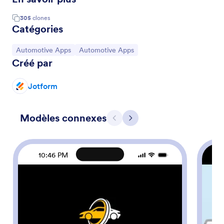
305
clones
Catégories
Accéder à la catégorie :
Accéder à la catégorie :
Automotive Apps
Automotive Apps
Créé par
Jotform
Modèles connexes
Précédent
Suivant
10:46 PM