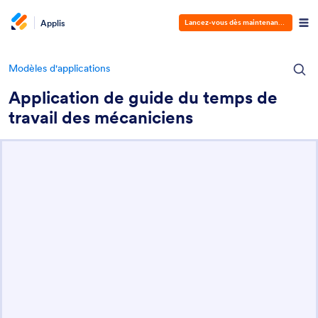
Applis
Lancez-vous dès maintenant
—
C'est gra
Modèles d'applications
Application de guide du temps de
travail des mécaniciens