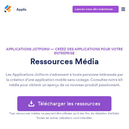
Applis
Lancez-vous dès maintenant
—
C'est gra
APPLICATIONS JOTFORM — CRÉEZ DES APPLICATIONS POUR VOTRE
ENTREPRISE
Ressources Média
Les Applications Jotform s'adressent à toute personne intéressée par
la création d'une application mobile sans codage. Consultez notre kit
média pour obtenir un aperçu de ce nouveau produit passionnant.
Télécharger les ressources
*Les ressources médias ne peuvent être utilisées qu’à des fins de rédaction d'articles.
Toutes les autres utilisations sont interdites.