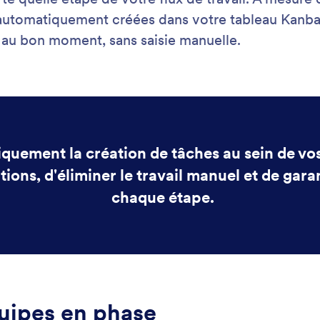
Assistance
Entre
Contactez-nous
À pro
Guide utilisateur
Faits 
laires
Ident
Aide
Dans 
Jotform Academy