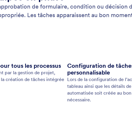
Newsl
Webinaires
 web
NEW
Parte
Podcasts
Prestations professionnelles
Blog
Signaler un abus
Témoi
Signaler un problème de droit
d'auteur
Récupérer un compte Jotform
de client grâce à une gestion automatisée des tâches. Adoptés par les 
ir de formulaires, des Assistants IA, des commandes, des signatures éle
offrent plus de 1,000 modèles de tableaux Kanban prêts à l'emploi conçus