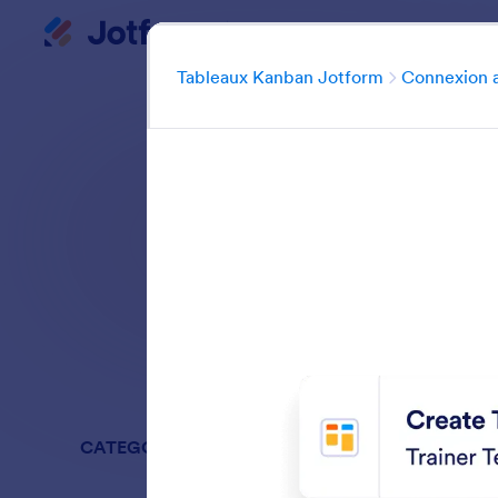
Kanbans
Début du dialogue
Avantages
Fonc
Tableaux Kanban Jotform
Connexion au
Automatisez la créa
Rechercher dans
CATEGORIES
Tableaux 