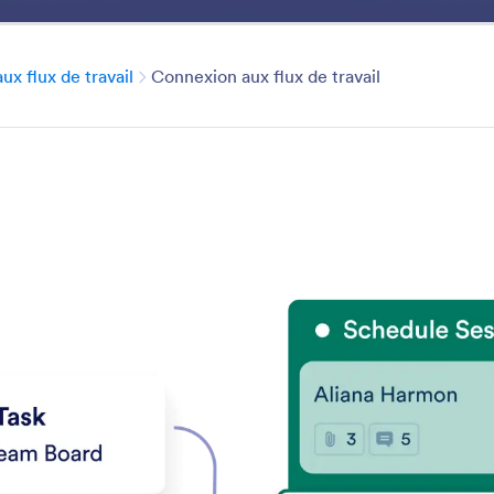
tionnalités
Cas d'utilisation
Solutions
Modèles
Explor
Catégorie
x flux de travail
Connexion aux flux de travail
Workflow Connection
tion de tâches en connectant vos flux de travail pour u
fluide et efficace.
 les fonctionnalités
Catégorie
Kanban Jotform
Connexion aux flux de travail