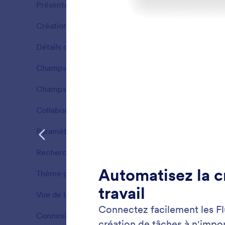
Présentation
13
Création de tâches
10
Fonctionnalités
Détails des tâches
17
Fonctionnalités
Champs de tâches
11
Fonctionnalités
Champs modifiables
7
Fonctionnalités
Collaboration
5
Fonctionnalités
Paramètres de groupe
2
Fonctionnalités
Recherche et filtres
3
Créati
Fonctionnalités
Créez d
Thème graphique
2
Fonctionnalités
l'intégra
Vue de la carte
12
Fonctionnalités
Connexion de formulaire
8
Fonctionnalités