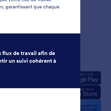
prise
Applis
pos de nous
Jotform relatifs à l'IA
ité graphique
la presse