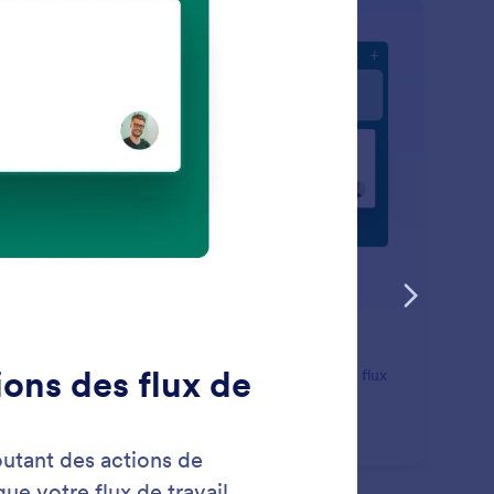
: Workflow Connection
En savoir plus
nnexion aux flux de travail
omatisez la création de tâches avec les Actions des flux
ravail