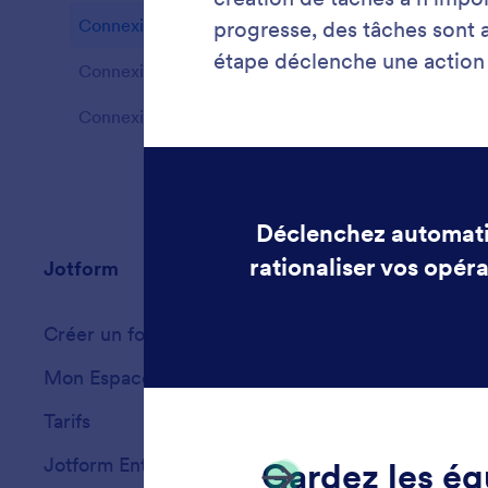
Connexion aux flux de travail
2
Fonctionnalités
Connexion à l'Assistant IA
2
Fonctionnalités
Connexion aux documents à signer
2
Fonctionnalités
Jotform
Marketplace
Créer un formulaire
Modèles
Mon Espace de Travail
Thèmes de formu
Tarifs
Widgets
Jotform Entreprise
Intégrations