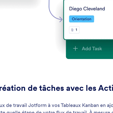
: Conditional Task Creation
En savoir plus
on de tâches conditionnelles
Co
es tâches basées sur des conditions avec
Aut
tion de flux de travail
de t