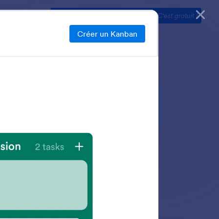
er
Tarifs
Lancez-vous dès maintenant
—
C'est gratuit !
Créer un Kanban
ne gestion de projet