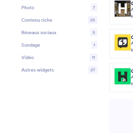
Photo
7
A
i
Contenu riche
25
g
Réseaux sociaux
5
A
Sondage
1
b
Vidéo
11
Autres widgets
27
A
t
b