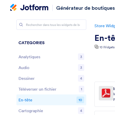
Générateur de boutiques
Store Widg
En-tê
CATEGORIES
10 Widgets
Analytiques
3
Audio
3
Dessiner
4
Téléverser un fichier
1
I
En-tête
P
10
Cartographie
4