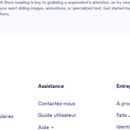
A Store heading is key to grabbing a respondent's attention, so try one
you want sliding images, animations, or specialized text. Get started b
form.
Assistance
Entre
Contactez-nous
À pro
Guide utilisateur
Faits 
laires
Ident
Aide