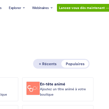
s
Explorer
Webinaires
Lancez-vous dès maintenant
+ Récents
Populaires
En-tête animé
Ajoutez un titre animé à votre
tique
boutique