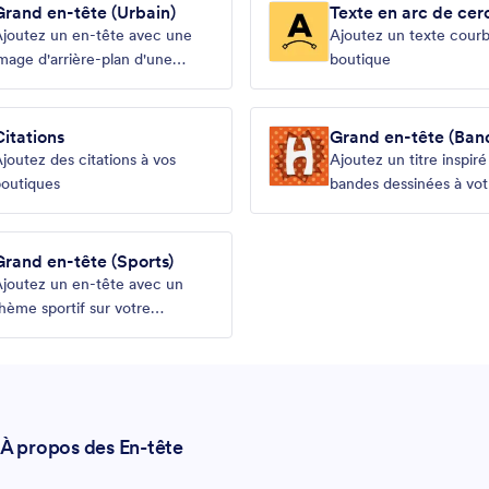
Grand en-tête (Urbain)
Texte en arc de cer
joutez un en-tête avec une
Ajoutez un texte courb
mage d'arrière-plan d'une
boutique
rande ville
Citations
Grand en-tête (Ban
dessinée)
joutez des citations à vos
Ajoutez un titre inspir
outiques
bandes dessinées à vot
boutique
Grand en-tête (Sports)
joutez un en-tête avec un
hème sportif sur votre
outique
À propos des En-tête