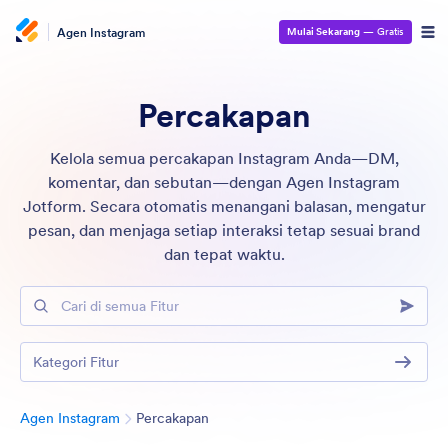
Agen Instagram
Mulai Sekarang
— Gratis
Percakapan
Kelola semua percakapan Instagram Anda—DM,
komentar, dan sebutan—dengan Agen Instagram
Jotform. Secara otomatis menangani balasan, mengatur
pesan, dan menjaga setiap interaksi tetap sesuai brand
dan tepat waktu.
Cari di semua Fitur
Kategori Fitur
Kategori
Agen Instagram
Percakapan