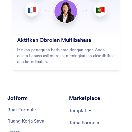
Aktifkan Obrolan Multibahasa
Izinkan pengguna berbicara dengan agen Anda
dalam bahasa asli mereka, meningkatkan aksesibilitas
dan keterlibatan.
Jotform
Marketplace
Buat Formulir
Templat
Ruang Kerja Saya
Tema Formulir
Harga