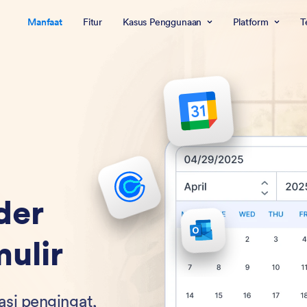
Manfaat
Fitur
Kasus Penggunaan
Platform
T
der
ulir
si pengingat,