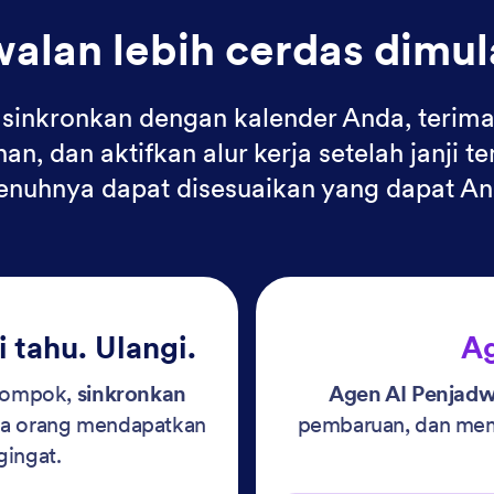
alan lebih cerdas dimulai
, sinkronkan dengan kalender Anda, teri
, dan aktifkan alur kerja setelah janji
enuhnya dapat disesuaikan yang dapat An
 tahu. Ulangi.
Ag
elompok,
sinkronkan
Agen AI Penjadw
ua orang mendapatkan
pembaruan, dan mema
gingat.