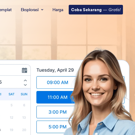
emplat
Eksplorasi
Harga
Coba Sekarang
—
Gratis!