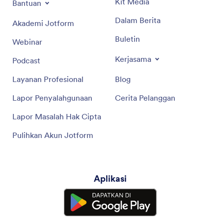
Kit Media
Bantuan
Dalam Berita
Akademi Jotform
Buletin
Webinar
Kerjasama
Podcast
Layanan Profesional
Blog
Lapor Penyalahgunaan
Cerita Pelanggan
Lapor Masalah Hak Cipta
Pulihkan Akun Jotform
Aplikasi