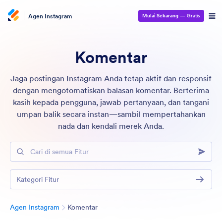
Agen Instagram
Mulai Sekarang
— Gratis
Komentar
Jaga postingan Instagram Anda tetap aktif dan responsif
dengan mengotomatiskan balasan komentar. Berterima
kasih kepada pengguna, jawab pertanyaan, dan tangani
umpan balik secara instan—sambil mempertahankan
nada dan kendali merek Anda.
Cari di semua Fitur
Kategori Fitur
Kategori
Agen Instagram
Komentar