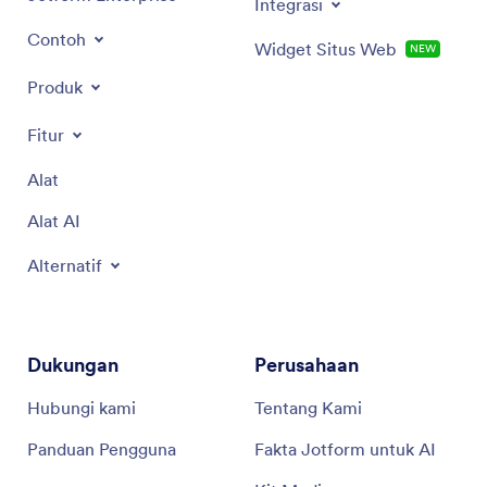
Integrasi
Contoh
Widget Situs Web
NEW
Produk
Fitur
Alat
Alat AI
Alternatif
Dukungan
Perusahaan
Hubungi kami
Tentang Kami
Panduan Pengguna
Fakta Jotform untuk AI