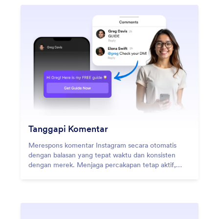
Tanggapi Komentar
Merespons komentar Instagram secara otomatis
dengan balasan yang tepat waktu dan konsisten
dengan merek. Menjaga percakapan tetap aktif,
menjawab pertanyaan secara instan, dan
mempertahankan kehadiran positif di setiap
postingan.