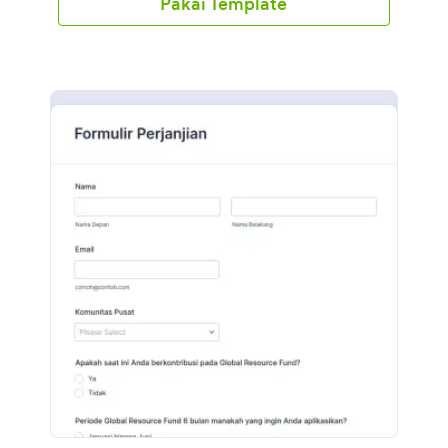
Pakai Template
dapat mengalokasikan kembali waktu dan sumber
daya untuk menyelesaikan pekerjaan yang benar-
benar dibutuhkan. Mulailah dengan salah satu
contoh formulir permintaan pendanaan kami.
Sesuaikan formulir permintaan pendanaan dengan
aplikasi, widget, dan tema melalui pembuat formulir
Jotform. Mulailah membuat dan menyesuaikan
formulir Anda secara gratis hari ini!