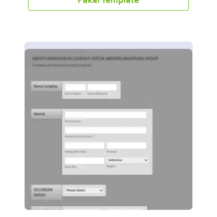
untuk memungkinkan orang memberikan donasi
dengan mudah melalui PayPal. Tanpa perlu
pengkodean - gunakan Pembuat Formulir seret dan
lepas Jotform untuk mengubah tempalt ini agar
sesuai dengan kebutuhan Anda, dengan 30+ pilihan
gerbang pemroses pembayaran. Sematkan formulir
di halaman situs web Anda, atau bagikan dengan
tautan sebagai formulir mandiri di email dan media
sosial. Anda juga dapat menyinkronkan kiriman
tanggapan dan unggahan ke akun Anda yang lain
secara otomatis dengan 100+ integrasi formulir gratis
kami, seperti Google Spreadsheet, AirTable, dan
banyak lainnya. Salin formulir ini dan segera gunakan
di Jotform!