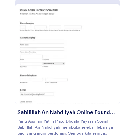
Seret dan lepas dengan Pembuat Formulir Jotform
untuk menambahkan bidang formulir, mengatur
ulang tata letak, menambahkan merek Anda, dan
banyak lagi. Setelah Anda mengumpulkan donasi
barang melalui formulir Anda. Anda dapat
mengelolanya dengan mudah di Tabel Jotform, yang
memungkinkan Anda melihat data Anda dalam
tampilan spreadsheet. Anda juga dapat
menyikronkan kiriman tanggapan dan unggahan ke
akun Anda yang lain secara otomatis dengan 100+
integrasi formulir gratis kami, seperti Google
Spreadsheet, AirTable, dan banyak lainnya. Salin
formulir ini dan segera gunakan di Jotform!
Sabilillah An Nahdliyah Online Foundation Donation
Panti Asuhan Yatim Piatu Dhuafa Yayasan Sosial
Sabilillah An Nahdliyah membuka selebar-lebarnya
bagi yang ingin berdonasi. Semoga kita semua