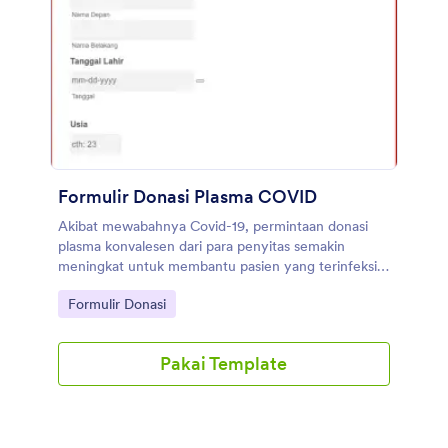
Formulir Donasi Plasma COVID
Akibat mewabahnya Covid-19, permintaan donasi
plasma konvalesen dari para penyitas semakin
meningkat untuk membantu pasien yang terinfeksi
virus corona. Jika Anda mengelola pusat donor
Go to Category:
Formulir Donasi
darah, gunakan Formulir Donasi Plasma COVID ini
untuk mengumpulkan informasi tentang calon
pendonor. Cukup sesuaikan formulir untuk
Pakai Template
memenuhi kebutuhan Anda, sematkan di situs web
Anda atau bagikan di media sosial, dan mulailah
mengumpulkan aplikasi donor darah secara instan!
Pendonor dapat memberikan informasi kontak
mereka, menjawab pertanyaan tentang golongan