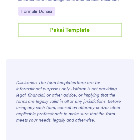
pandemi COVID-19, sangat penting untuk
Go to Category:
Formulir Donasi
mengorganisasi donasi dalam bentuk barang untuk
membantu mereka yang membutuhkan secara
langsung — jadi tingkatkan jumlah audiens Anda dan
Pakai Template
terima lebih banyak donasi daring dengan Formulir
Donasi Barang gratis ini.
Disclaimer: The form templates here are for
informational purposes only. Jotform is not providing
legal, financial, or other advice, or implying that the
forms are legally valid in all or any jurisdictions. Before
using any such form, consult an attorney and/or other
applicable professionals to make sure that the form
meets your needs, legally and otherwise.