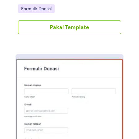
Go to Category:
Formulir Donasi
Pakai Template