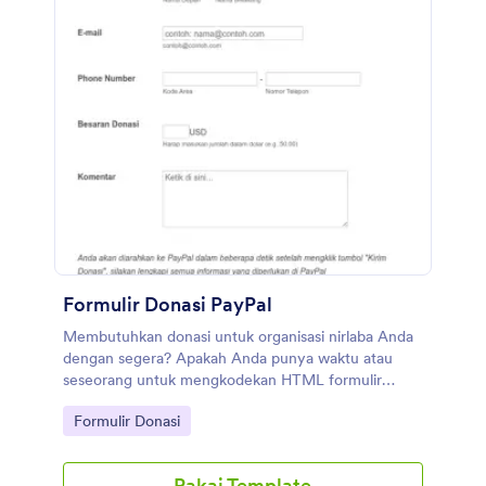
integrasi formulir gratis kami, seperti Google Drive,
Dropbox, Slack, dan banyak lainnya. Salin formulir ini
dan segera gunakan di Jotform!
Formulir Donasi PayPal
Membutuhkan donasi untuk organisasi nirlaba Anda
dengan segera? Apakah Anda punya waktu atau
seseorang untuk mengkodekan HTML formulir
donasi PayPal? Anda dapat mempertimbangkan
Go to Category:
Formulir Donasi
untuk menerima donasi melalui templat Formulir
Donasi PayPal online dan gratis dari Jotform dengan
mudah. Ini adalah formulir donasi PayPal sederhana
Pakai Template