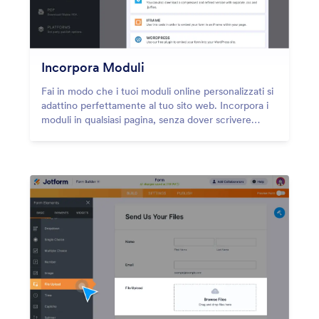
Incorpora Moduli
Fai in modo che i tuoi moduli online personalizzati si
adattino perfettamente al tuo sito web. Incorpora i
moduli in qualsiasi pagina, senza dover scrivere
neanche una linea di codice. Copia e incolla il
codice embed del tuo modulo sul tuo costruttore di
siti. Inoltre, scopri le opzioni popup, i plug-in, le
piattaforme di terze parti e tanto altro ancora!