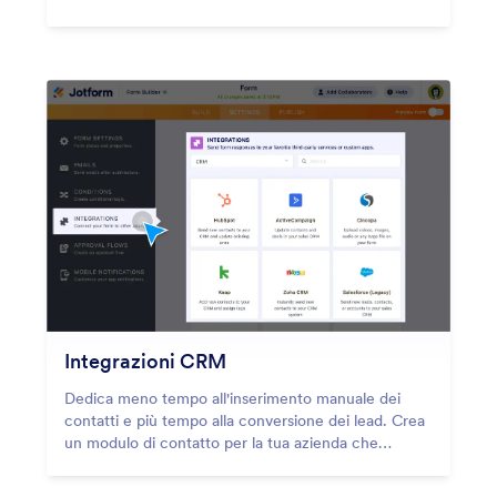
software di email marketing! Connettiti con
strumenti di email marketing popolari come
Mailchimp, Constant Contact, ActiveCampaign e
altro ancora.
Integrazioni CRM
Dedica meno tempo all'inserimento manuale dei
contatti e più tempo alla conversione dei lead. Crea
un modulo di contatto per la tua azienda che
sincronizza istantaneamente nuovi lead e contatti
nei database CRM come HubSpot, Salesforce e