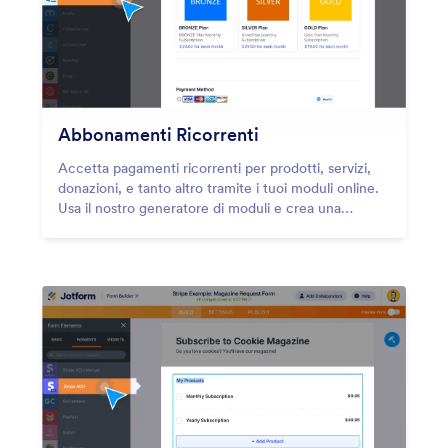
Abbonamenti Ricorrenti
Accetta pagamenti ricorrenti per prodotti, servizi,
donazioni, e tanto altro tramite i tuoi moduli online.
Usa il nostro generatore di moduli e crea una
piattaforma di pagamento ricorrente per la tua
azienda, tramite le integrazioni più di 40 gateway di
pagamento e funzionalità avanzate per il pagamento
degli abbonamenti.