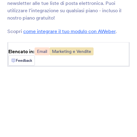
newsletter alle tue liste di posta elettronica. Puoi
Raccogli nuovi contatti e aggiungili ai tuoi
utilizzare l'integrazione su qualsiasi piano - incluso il
elenchi di posta elettronica
nostro piano gratuito!
Scopri
come integrare il tuo modulo con AWeber
.
GetResponse
Aggiungi automaticamente contatti alle liste
delle tue campagne email
Elencato in:
Email
Marketing e Vendite
Feedback
MailerLite
Raccogli le email degli abbonati e inviale
automaticamente a MailerLite
Campaign Monitor
Aggiungi automaticamente nuovi iscritti alle tue
liste di posta elettronica