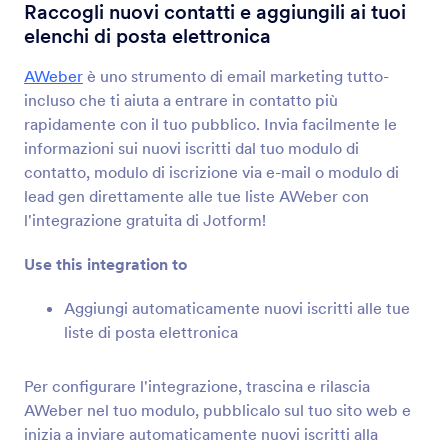
Integrazioni Modulo
Email
Raccogli nuovi contatti e aggiungili ai tuoi
elenchi di posta elettronica
Integrazioni per Email
AWeber
è uno strumento di email marketing tutto-
59 Integrazioni
incluso che ti aiuta a entrare in contatto più
rapidamente con il tuo pubblico. Invia facilmente le
informazioni sui nuovi iscritti dal tuo modulo di
I più nuovi
Popolari
contatto, modulo di iscrizione via e-mail o modulo di
lead gen direttamente alle tue liste AWeber con
l'integrazione gratuita di Jotform!
Mailchimp
Aggiungi e aggiorna contatti all tua lista email
Use this integration to
Aggiungi automaticamente nuovi iscritti alle tue
liste di posta elettronica
Constant Contact
Aggiungi all'istante nuovi contatti alle tue liste di
posta elettronica
Per configurare l'integrazione, trascina e rilascia
AWeber nel tuo modulo, pubblicalo sul tuo sito web e
inizia a inviare automaticamente nuovi iscritti alla
AWeber