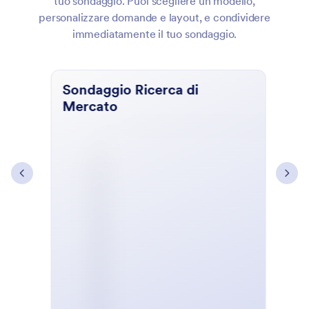
tuo sondaggio. Puoi scegliere un modello,
personalizzare domande e layout, e condividere
immediatamente il tuo sondaggio.
Sondaggio Ricerca di
Mo
Mercato