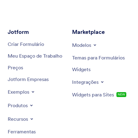
pelos desafios do marketing moderno. Utilizando
insights do mercado, ele oferece recomendações
precisas e soluções eficientes, sempre alinhadas
aos seus objetivos específicos.
Jotform
Marketplace
Criar Formulário
Modelos
Meu Espaço de Trabalho
Temas para Formulários
Preços
Widgets
Jotform Empresas
Integrações
Exemplos
Widgets para Sites
NEW
Produtos
Recursos
Ferramentas