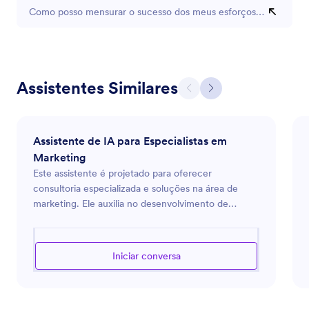
Como posso mensurar o sucesso dos meus esforços de marketi
Assistentes Similares
Assistente de IA para Especialistas em
Marketing
Este assistente é projetado para oferecer
consultoria especializada e soluções na área de
marketing. Ele auxilia no desenvolvimento de
estratégias de marketing, na análise de tendências
de mercado e na otimização de campanhas
publicitárias. Seja para lançar um novo produto,
Iniciar conversa
fortalecer a presença online da sua marca ou
encontrar maneiras mais eficazes de engajar seu
público, este assistente está preparado para guiá-lo