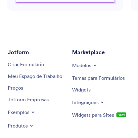
fortalecer a presença online da sua marca ou
encontrar maneiras mais eficazes de engajar seu
público, este assistente está preparado para guiá-lo
pelos desafios do marketing moderno. Utilizando
insights do mercado, ele oferece recomendações
precisas e soluções eficientes, sempre alinhadas
aos seus objetivos específicos.
Jotform
Marketplace
Criar Formulário
Modelos
Meu Espaço de Trabalho
Temas para Formulários
Preços
Widgets
Jotform Empresas
Integrações
Exemplos
Widgets para Sites
NEW
Produtos