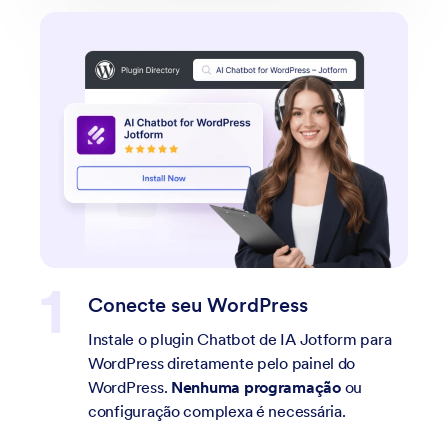
eu WordPress
Personalize seu
in Chatbot de IA Jotform para
Seu chatbot de IA 
etamente pelo painel do
treinado com o cont
nhuma programação
ou
imobiliário. Escolha 
omplexa é necessária.
visibilidade e respo
sua marca.