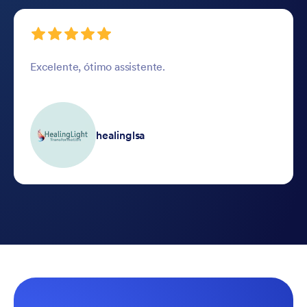
Excelente, ótimo assistente.
healinglsa