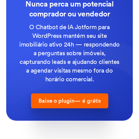
Nunca perca um potencial
comprador ou vendedor
O Chatbot de IA Jotform para
WordPress mantém seu site
imobiliário ativo 24h — respondendo
a perguntas sobre imóveis,
capturando leads e ajudando clientes
a agendar visitas mesmo fora do
horário comercial.
Baixe o plugin
— é grátis