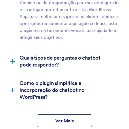
técnico ou de programação para ser configurado
e se integra perfeitamente a sites WordPress.
Seja para melhorar o suporte ao cliente, otimizar
operações ou aumentar a geração de leads, este
plugin é uma ferramenta versátil para ajudá-lo a
atingir seus objetivos.
Quais tipos de perguntas o chatbot
pode responder?
Como o plugin simplifica a
FAQs
incorporação do chatbot no
gerais
WordPress?
mais
complexas e específicas do negócio
Ver Mais