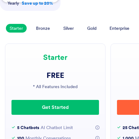
Yearly
Save up to 20%
Starter
Bronze
Silver
Gold
Enterprise
Starter
FREE
* All Features Included
Get Started
5 Chatbots
AI Chatbot Limit
25 Chat
100
Monthly Conversations
1,000
Mo