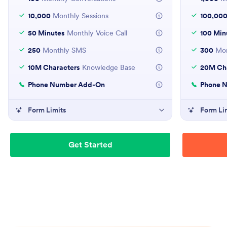
10,000
Monthly Sessions
100,00
50 Minutes
Monthly Voice Call
100 Min
250
Monthly SMS
300
Mon
10M Characters
Knowledge Base
20M Cha
Phone Number Add-On
Phone 
Form Limits
Form Li
Get Started