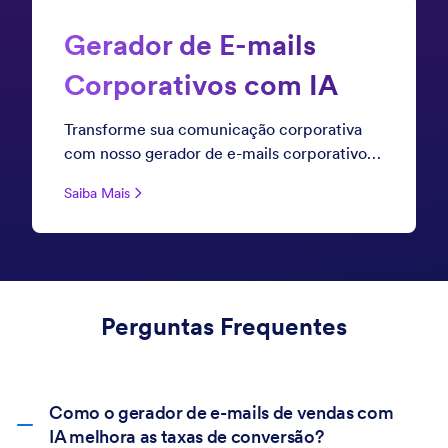
Gerador de E-mails
Corporativos com IA
Transforme sua comunicação corporativa
com nosso gerador de e-mails corporativos
com IA. Seja criando propostas para
Saiba Mais
clientes, comunicados internos ou relatórios
executivos, crie e-mails refinados e
profissionais que refletem os padrões da sua
empresa e geram resultados — tudo em
segundos.
Perguntas Frequentes
Como o gerador de e-mails de vendas com
IA melhora as taxas de conversão?