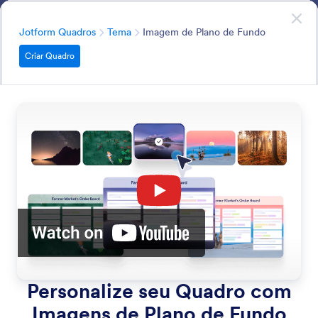
Início da caixa de diálogo
Quadros
Comece já
—
é grátis!
Categoria
Jotform Quadros
Tema
Imagem de Plano de Fundo
Criar Quadro
Theme
Personalize seu quadro com cores e planos de fundo
ajustáveis.
Pesquisar todos os Recursos
Categorias de Recursos
Categoria
Jotform Quadros
Tema