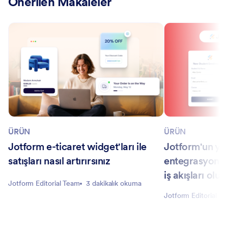
Önerilen Makaleler
ÜRÜN
ÜRÜN
Jotform e-ticaret widget'ları ile
Jotform'un ye
satışları nasıl artırırsınız
entegrasyonu i
iş akışları oluş
Jotform Editorial Team
3 dakikalık okuma
Jotform Editorial T