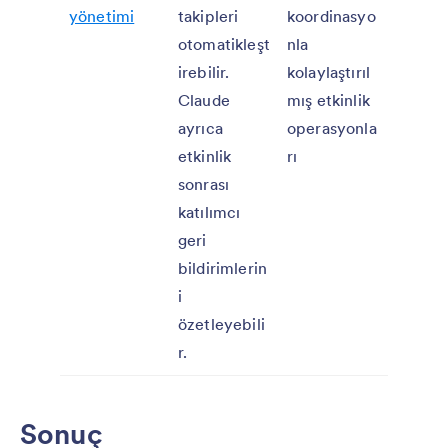
yönetimi
takipleri
koordinasyo
otomatikleşt
nla
irebilir.
kolaylaştırıl
Claude
mış etkinlik
ayrıca
operasyonla
etkinlik
rı
sonrası
katılımcı
geri
bildirimlerin
i
özetleyebili
r.
Sonuç