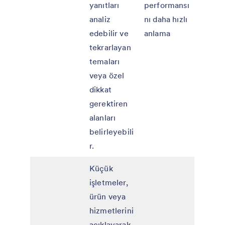
yanıtları
performansı
analiz
nı daha hızlı
edebilir ve
anlama
tekrarlayan
temaları
veya özel
dikkat
gerektiren
alanları
belirleyebili
r.
Küçük
işletmeler,
ürün veya
hizmetlerini
açıklayarak