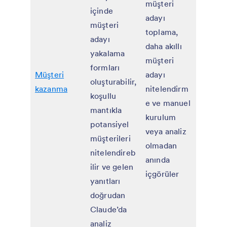
müşteri
içinde
adayı
müşteri
toplama,
adayı
daha akıllı
yakalama
müşteri
formları
Müşteri
adayı
oluşturabilir,
kazanma
nitelendirm
koşullu
e ve manuel
mantıkla
kurulum
potansiyel
veya analiz
müşterileri
olmadan
nitelendireb
anında
ilir ve gelen
içgörüler
yanıtları
doğrudan
Claude’da
analiz