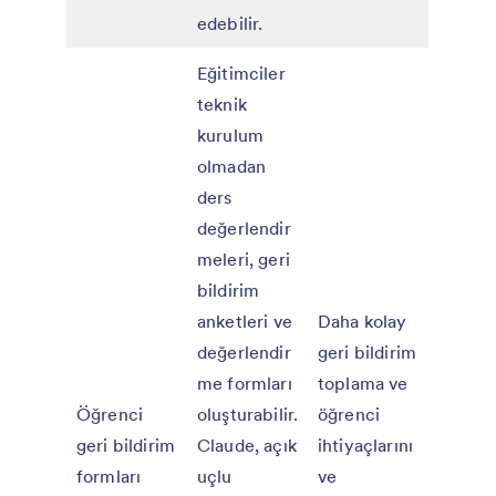
edebilir.
Eğitimciler
teknik
kurulum
olmadan
ders
değerlendir
meleri, geri
bildirim
anketleri ve
Daha kolay
değerlendir
geri bildirim
me formları
toplama ve
Öğrenci
oluşturabilir.
öğrenci
geri bildirim
Claude, açık
ihtiyaçlarını
formları
uçlu
ve