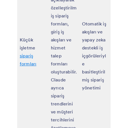
özelleştirilm
iş sipariş
formları,
Otomatik iş
giriş iş
akışları ve
Küçük
akışları ve
yapay zeka
işletme
hizmet
destekli iş
sipariş
talep
içgörüleriyl
formları
formları
e
oluşturabilir.
basitleştiril
Claude
miş sipariş
ayrıca
yönetimi
sipariş
trendlerini
ve müşteri
tercihlerini
özetlemeye