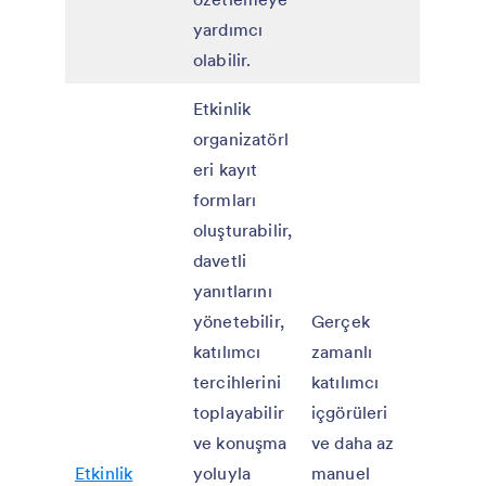
yardımcı
olabilir.
Etkinlik
organizatörl
eri kayıt
formları
oluşturabilir,
davetli
yanıtlarını
yönetebilir,
Gerçek
katılımcı
zamanlı
tercihlerini
katılımcı
toplayabilir
içgörüleri
ve konuşma
ve daha az
Etkinlik
yoluyla
manuel