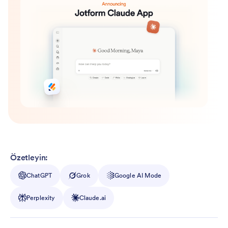
Özetleyin:
ChatGPT
Grok
Google AI Mode
Perplexity
Claude.ai