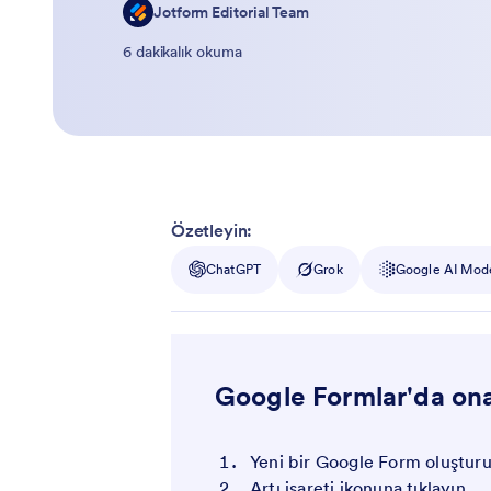
Jotform Editorial Team
6 dakikalık okuma
Özetleyin:
ChatGPT
Grok
Google AI Mod
Google Formlar'da ona
Yeni bir Google Form oluştur
Artı işareti ikonuna tıklayın