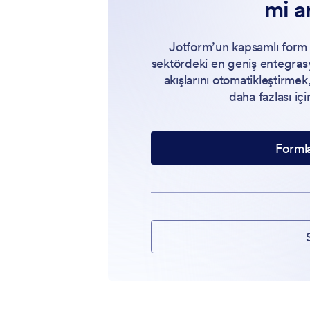
mi a
Jotform’un kapsamlı form
sektördeki en geniş entegras
akışlarını otomatikleştirme
daha fazlası içi
Formla