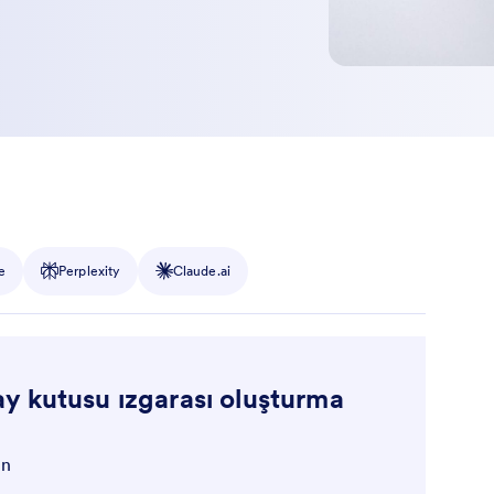
e
Perplexity
Claude.ai
y kutusu ızgarası oluşturma
un