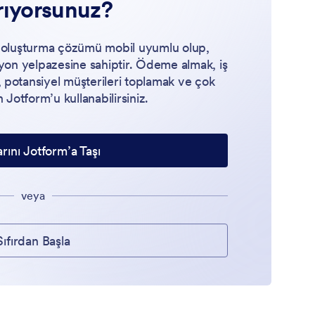
rıyorsunuz?
 oluşturma çözümü mobil uyumlu olup,
yon yelpazesine sahiptir. Ödeme almak, iş
k, potansiyel müşterileri toplamak ve çok
n Jotform’u kullanabilirsiniz.
rını Jotform’a Taşı
veya
Sıfırdan Başla