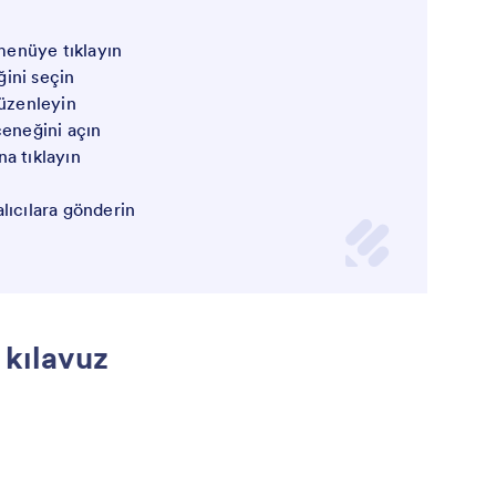
 menüye tıklayın
ini seçin
düzenleyin
eneğini açın
na tıklayın
lıcılara gönderin
 kılavuz