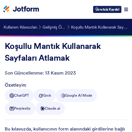
Ücretsiz Kaydol
Kullanım Kılavuzları
Gelişmiş Özellikler
Koşullu Mantık Kullanarak Sayfaları Atlamak
Koşullu Mantık Kullanarak
Sayfaları Atlamak
Son Güncellenme:
13 Kasım 2023
Post ID
Özetleyin:
ChatGPT
Grok
Google AI Mode
Perplexity
Claude.ai
Bu kılavuzda, kullanıcının form alanındaki girdilerine bağlı