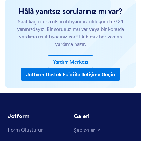
Hâlâ yanıtsız sorularınız mı var?
Saat kaç olursa olsun ihtiyacınız olduğunda 7/24
yanınızdayız. Bir sorunuz mu var veya bir konuda
yardıma mı ihtiyacınız var? Ekibimiz her zaman
yardıma hazır.
Yardım Merkezi
Jotform Destek Ekibi ile İletişime Geçin
Jotform
Galeri
Form Oluşturun
Şablonlar