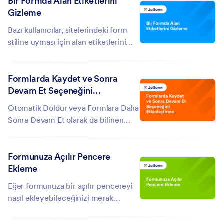
Bir Formda Alan Etiketlerini
yanıtlarınızı POST verisi olarak
Gizleme
görüntülemek için uç nokta veya
hedef URL...
Bazı kullanıcılar, sitelerindeki form
stiline uyması için alan etiketlerini
göstermemeyi tercih eder veya
belirli alanların alan etiketlerini
Formlarda Kaydet ve Sonra
görüntülemekten hoşlanmazlar. Bu
Devam Et Seçeneğini
kılavuz, bir formda alan etiketlerinin
Etkinleştirme
nasıl...
Otomatik Doldur veya Formlara Daha
Sonra Devam Et olarak da bilinen
Kaydet ve Sonra Devam Et
seçenekleri, kullanıcıların kısmen
Formunuza Açılır Pencere
doldurdukları formları kaydetmeleri
Ekleme
için yollar sunar. Uzun formlar veya
birden fazla sayfa içeren formlar...
Eğer formunuza bir açılır pencereyi
nasıl ekleyebileceğinizi merak
ediyorsanız doğru yerdesiniz. Açılır
pencereler reklam, mesaj veya ek