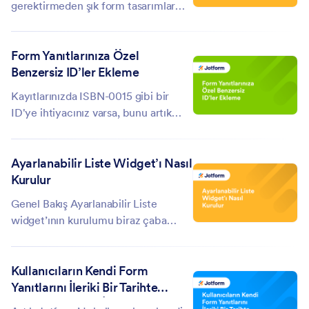
gerektirmeden şık form tasarımlar
yaratmanızı sağlayan Form
Tasarımcısı ile harika formlar
Form Yanıtlarınıza Özel
tasarlamaya hazır mısınız?Formunuza
Benzersiz ID’ler Ekleme
özel CSS kodlarını nasıl
ekleyeceğinizi biliyorsanız aşağıda
Kayıtlarınızda ISBN-0015 gibi bir
verilen CSS...
ID'ye ihtiyacınız varsa, bunu artık
Benzersiz ID alanımızla
yapabilirsiniz. Bu alanı, soldaki araç
Ayarlanabilir Liste Widget’ı Nasıl
kutusunda yer alan Widget'lar
Kurulur
bölümünün altında bulabilirsiniz.
Bulduktan sonra formunuzda...
Genel Bakış Ayarlanabilir Liste
widget’ının kurulumu biraz çaba
gerektirse de, hiç de zor değildir.
Widget’ın çalışma mantığını ve nasıl
Kullanıcıların Kendi Form
çalışır hale nasıl getirildiğini
Yanıtlarını İleriki Bir Tarihte
anlamamız için, göz önünde
Güncellemesine İzin Verme
bulundurmamız...