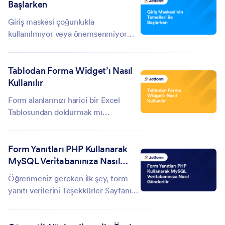
Başlarken
uğraşırken,Rezervasyon kayıtlarını...
Giriş maskesi çoğunlukla
kullanılmıyor veya önemsenmiyor
olsa da, örneğin özel bir tarih, sayı,
veya telefon numarasını
Tablodan Forma Widget’ı Nasıl
biçimlendirmek gibi, özellikle sabit
Kullanılır
formatta bir giriş belirleyip kabul
etmeniz gereken durumlarda
Form alanlarınızı harici bir Excel
oldukça...
Tablosundan doldurmak mı
istiyorsunuz? Belki de, var olan
kayıtları alıp formunuzda göstermek
Form Yanıtları PHP Kullanarak
istiyorsunuz. Eğer öyleyse, uzun
MySQL Veritabanınıza Nasıl
bekleyişiniz sona erdi. Yeni çıkan
Gönderilir
Tablodan Forma widget’ı ile...
Öğrenmeniz gereken ilk şey, form
yanıtı verilerini Teşekkürler Sayfanıza
nasıl göndereceğinizi bilmektir. Bu
işlem için buradaki kılavuzu