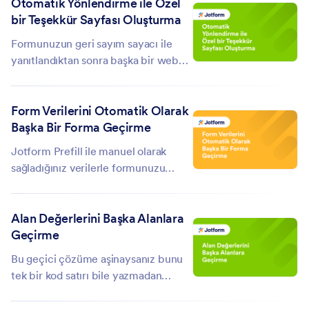
Otomatik Yönlendirme ile Özel
okuyabilir ve yapılacakları
bir Teşekkür Sayfası Oluşturma
öğrenebilirsiniz:...
Formunuzun geri sayım sayacı ile
yanıtlandıktan sonra başka bir web
sitesine yönlendirilmesini veya forma
geri dönmesini istiyorsanız, şu şekilde
Form Verilerini Otomatik Olarak
yapabilirsiniz: Not Defteri gibi sık...
Başka Bir Forma Geçirme
Jotform Prefill ile manuel olarak
sağladığınız verilerle formunuzu
önceden doldurabilirsiniz. Ancak bazı
durumlarda, başka bir formu
Alan Değerlerini Başka Alanlara
önceden doldurmak için form
Geçirme
verilerini otomatik olarak aktarmak
isteyebilirsiniz. Bu kılavuz, form...
Bu geçici çözüme aşinaysanız bunu
tek bir kod satırı bile yazmadan
başarmanın çok basit bir yolu var.
Alanı Güncelle/Hesapla Şu andan