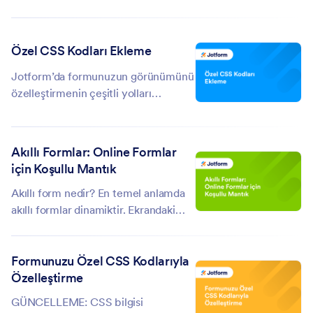
kodlama gerektirmeden, formlarınızı
özelleştirilmiş, otomatik onay
akışlarına dönüştürebilirsiniz.
Özel CSS Kodları Ekleme
Onaylayıcılar, e-postalar, koşullu
dallar ve daha...
Jotform’da formunuzun görünümünü
özelleştirmenin çeşitli yolları
mevcuttur. Bir özelleştirme örneği
olarak şu kılavuzu inceleyebilirsiniz:
Formunuzu Özel CSS Kodlarıyla
Akıllı Formlar: Online Formlar
Özelleştirme. Bu...
için Koşullu Mantık
Akıllı form nedir? En temel anlamda
akıllı formlar dinamiktir. Ekrandaki
statik kelimeler yerine akıllı formlar,
kullanıcının koşullu mantık kullanarak
Formunuzu Özel CSS Kodlarıyla
bir soruyu nasıl yanıtladığına bağlı
Özelleştirme
olarak değişebilir. Soruları...
GÜNCELLEME: CSS bilgisi