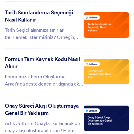
veya bir 3. taraf hizmetine nasıl
Tarih Sınırlandırma Seçeneği
gönderebileceğinizi anlatmaktadır.
Nasıl Kullanır
Hadi başlayalım: Form Oluşturucu'da
Ayarlar...
Tarih Seçici alanınıza sınırlar
belirlemek ister misiniz? Örneğin,
kullanıcıların yalnızca hafta sonuna
denk gelen tarihleri seçmesini
Formun Tam Kaynak Kodu Nasıl
istiyorsunuz diyelim. Bu, varsayılan
Alınır
Tarih Seçici alanına eklenen yeni ve
gelişmiş seçenekler...
Formunuza, Form Oluşturma
Aracı’nda desteklenenler dışında ek
metin içerikleri veya HTML kodları
eklemek ister misiniz? Form
Onay Süreci Akışı Oluşturmaya
dosyalarını kendi sunucunuzda
Genel Bir Yaklaşım
barındırmak ister misiniz? Cevabınız
evet ise bu, formunuzu Kaynak
Artık Jotform Onaylar kullanarak bir
Kodları...
onay akışı oluşturabilirsiniz! Hiçbir