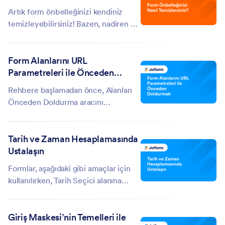
posta adresleriyle...
Artık form önbelleğinizi kendiniz
temizleyebilirsiniz! Bazen, nadiren de
olsa formlarınızda bazı tuhaf sorunlar
yaşayabilirsiniz. Böyle bir durumda
Form Alanlarını URL
formunuzun önbelleğini temizlemek
Parametreleri ile Önceden
genellikle sorunları düzeltmenizde
Doldurmak
yardımcı...
Rehbere başlamadan önce, Alanları
Önceden Doldurma aracını
kullanarak da önceden doldurulmuş
form bağlantıları oluşturabileceğinizi
Tarih ve Zaman Hesaplamasında
hatırlatmak isteriz. Diyelim ki
Ustalaşın
tıklandığında, formunuzdaki...
Formlar, aşağıdaki gibi amaçlar için
kullanılırken, Tarih Seçici alanına
sıklıkla ihtiyaç duyarlar: Projelerin
geri dönüş sürelerini
Giriş Maskesi’nin Temelleri ile
değerlendirirken,Kayıt işlemleri ile