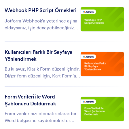
itibaren, Alan Güncelle/Hesapla
Webhook PHP Script Örnekleri
adlı...
Jotform Webhook’a yeterince aşina
olduysanız, işte deneyebileceğiniz
bazı scriptler. Not: Scriptlerdeki alan
isimlerini kendini form alanlarınızın
isimleriyle değiştirmeyi unutmayın.
Kullanıcıları Farklı Bir Sayfaya
Anlık E-posta Bildirimi – E-posta...
Yönlendirmek
Bu kılavuz, Klasik Form düzeni içindir.
Diğer form düzeni için, Kart Form’a
göz atabilirsiniz. İnsanların
formunuza yanıt gönderdikten sonra
Form Verileri ile Word
başka bir sayfaya gitmesini mi
Şablonunu Doldurmak
istiyorsunuz? Belki de form
tamamlandıktan sonra onları...
Form verilerinizi otomatik olarak bir
Word belgesine kaydetmek ister
misiniz? Veya, daha da iyisi, bir Word