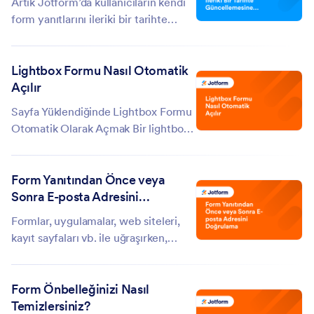
Artık Jotform’da kullanıcıların kendi
form yanıtlarını ileriki bir tarihte
güncellemesine izin verebilirsiniz.
Bunun için öncelikle formunuzda bir
Lightbox Formu Nasıl Otomatik
otomatik yanıtlayıcı e-posta yaratın.
Açılır
(Yeni formlarda otomatik
yanıtlayıcılar...
Sayfa Yüklendiğinde Lightbox Formu
Otomatik Olarak Açmak Bir lightbox
formunu, ilgili web sayfasının
yüklenmesi tamamlandığında
Form Yanıtından Önce veya
otomatik olarak açmak için,
Sonra E-posta Adresini
openOnLoad:true parametresini
Doğrulama
lightbox konfigürasyonuna
Formlar, uygulamalar, web siteleri,
eklemeniz...
kayıt sayfaları vb. ile uğraşırken,
yöneticilerin uğraşması gereken en
büyük sorunlardan biri sahte e-posta
Form Önbelleğinizi Nasıl
adresleridir. Evet, birçok kullanıcı
Temizlersiniz?
formları rastgele, var olmayan e-