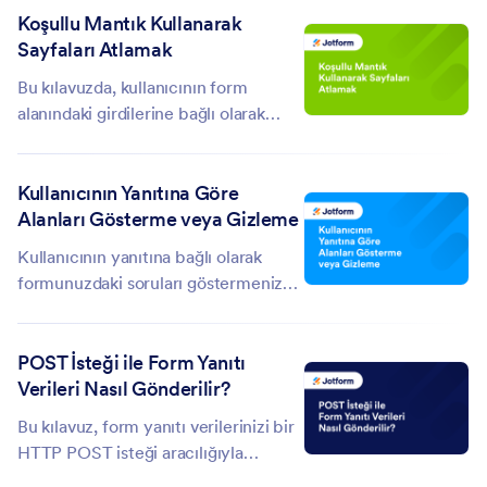
Koşullu Mantık Kullanarak
bilgi göstermek için
Sayfaları Atlamak
kullanılabilmektedir. Açılır...
Bu kılavuzda, kullanıcının form
alanındaki girdilerine bağlı olarak
sayfaları atlamak için koşullu mantık
kullanabileceksiniz. Bu kılavuzda, bu
Kullanıcının Yanıtına Göre
demo formu kullanıyor olacağız.
Alanları Gösterme veya Gizleme
Açılır listede seçilen opsiyona bağlı
olarak...
Kullanıcının yanıtına bağlı olarak
formunuzdaki soruları göstermeniz
veya gizlemeniz gerekiyorsa Alanı
Gizle/Göster koşullu mantığını
POST İsteği ile Form Yanıtı
kullanabilirsiniz. Örnek olarak bu
Verileri Nasıl Gönderilir?
demo...
Bu kılavuz, form yanıtı verilerinizi bir
HTTP POST isteği aracılığıyla
sunucunuza, özel Teşekkür sayfanıza