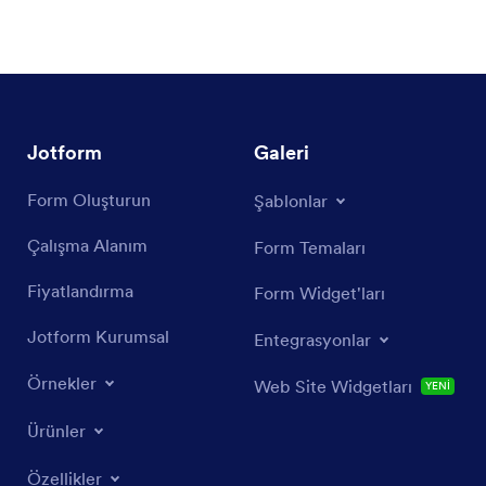
şablonunu form verilerinizle
doldurmak ister misiniz? Integromat
(Make) ile bunu kolayca
gerçekleştirebilirsiniz. Integromat
(Make)...
Jotform
Galeri
Form Oluşturun
Şablonlar
Çalışma Alanım
Form Temaları
Fiyatlandırma
Form Widget'ları
Jotform Kurumsal
Entegrasyonlar
Örnekler
Web Site Widgetları
YENİ
Ürünler
Özellikler