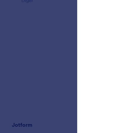
Diğer
41
Jotform
Galeri