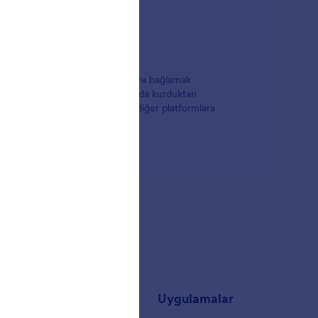
arınızı yüzlerce diğer uygulamaya bağlamak
tegrasyonu birkaç kolay tıklamada kurduktan
anıtları ve dosya yüklemelerini diğer platformlara
t
Uygulamalar