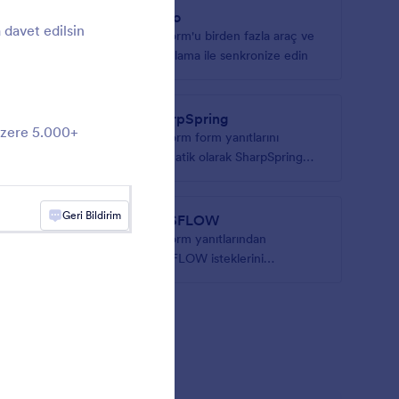
Unito
 davet edilsin
şka
Jotform'u birden fazla araç ve
uygulama ile senkronize edin
SharpSpring
 üzere 5.000+
erini
Jotform form yanıtlarını
form
otomatik olarak SharpSpring
fırsatlarına dönüştürün.
Geri Bildirim
KiSSFLOW
arı için
Jotform yanıtlarından
eri
KiSSFLOW isteklerini
n
otomatikleştirin
syonu Gör