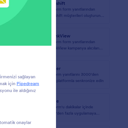
Blueshift
ıtları
Jotform form yanıtlarından
 oluşturun
Blueshift müşterileri oluşturun
veya güncelleyin
ThankView
rle hızlı
Jotform form yanıtlarından
tegre edin
ThankView kampanya alıcıları
kaydedin
Zapier
z
Jotform yanıtlarını 3000'den
tirmenizi sağlayan
irkaç
fazla platformla senkronize edin
amak için
Pipedream
yonu ile aldığınız
Make
tlarını
Jotform'u dakikalar içinde
lanmış
1000'den fazla uygulamaya
bağlayın
otomatik onaylar