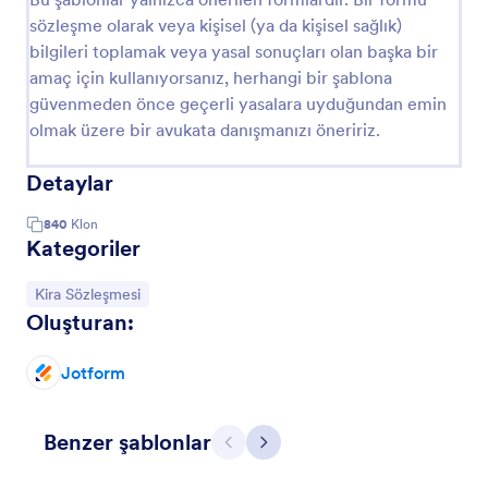
sözleşme olarak veya kişisel (ya da kişisel sağlık)
bilgileri toplamak veya yasal sonuçları olan başka bir
amaç için kullanıyorsanız, herhangi bir şablona
güvenmeden önce geçerli yasalara uyduğundan emin
olmak üzere bir avukata danışmanızı öneririz.
Detaylar
840
Klon
Kategoriler
Kategoriye git:
Kira Sözleşmesi
Oluşturan:
Jotform
Benzer şablonlar
Geri
İleri