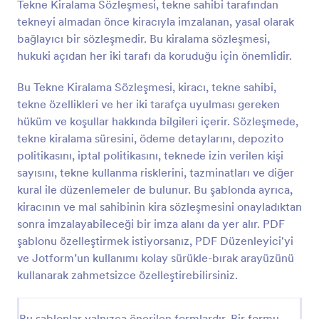
Tekne Kiralama Sözleşmesi, tekne sahibi tarafından
tekneyi almadan önce kiracıyla imzalanan, yasal olarak
bağlayıcı bir sözleşmedir. Bu kiralama sözleşmesi,
hukuki açıdan her iki tarafı da koruduğu için önemlidir.
Bu Tekne Kiralama Sözleşmesi, kiracı, tekne sahibi,
tekne özellikleri ve her iki tarafça uyulması gereken
hüküm ve koşullar hakkında bilgileri içerir. Sözleşmede,
tekne kiralama süresini, ödeme detaylarını, depozito
politikasını, iptal politikasını, teknede izin verilen kişi
sayısını, tekne kullanma risklerini, tazminatları ve diğer
kural ile düzenlemeler de bulunur. Bu şablonda ayrıca,
kiracının ve mal sahibinin kira sözleşmesini onayladıktan
sonra imzalayabileceği bir imza alanı da yer alır. PDF
şablonu özelleştirmek istiyorsanız, PDF Düzenleyici'yi
ve Jotform’un kullanımı kolay sürükle-bırak arayüzünü
kullanarak zahmetsizce özelleştirebilirsiniz.
Bu şablonlar yalnızca önerilen formlardır. Bir formu