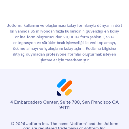
Jotform, kullanımı ve oluşturması kolay formlarıyla dünyanın dört
bir yanında 35 milyondan fazla kullanıcının güvendiği en kolay
online form oluşturucudur. 20,000+ form şablonu, 150+
entegrasyon ve sürükle-bırak işlevselliği ile veri toplamayı,
ödeme almayı ve iş akışlarını kolaylaştırır. Kodlama bilgisine
ihtiyaç duymadan profesyonel formlar oluşturmak isteyen
işletmeler için tasarlanmıştır.
4 Embarcadero Center, Suite 780, San Francisco CA
94111
© 2026 Jotform Inc. The name "Jotform" and the Jotform
logo are registered trademarks of Jotform Inc.