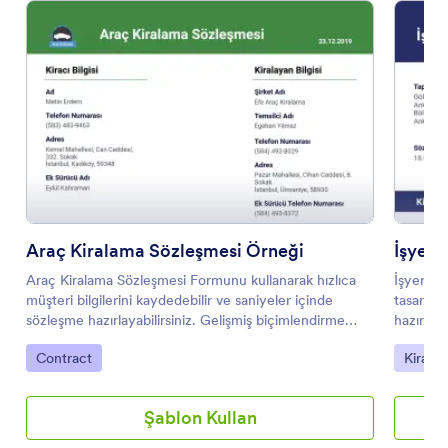
Araç Kiralama Sözleşmesi Örneği
İşyeri
Araç Kiralama Sözleşmesi Formunu kullanarak hızlıca
İşyeri K
müşteri bilgilerini kaydedebilir ve saniyeler içinde
tasarruf
sözleşme hazırlayabilirsiniz. Gelişmiş biçimlendirme
hazırlaya
seçeneklerini kullanarak form ve PDF Şablonlarını
gerektir
Kategoriye git:
Kategor
Contract
Kira S
kişiselleştirebilir ve markanızla uyumlu hale
dilediğini
getirebilirsiniz.
Şablon Kullan