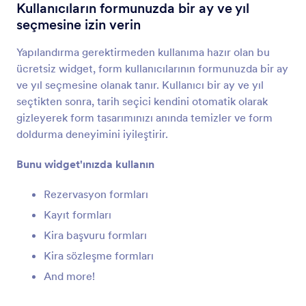
Ayarlanabilir Liste
Kullanıcıların formunuzda bir ay ve yıl
Formunuza birden fazla form alanının bulunduğu
seçmesine izin verin
bir liste ekleyin
Yapılandırma gerektirmeden kullanıma hazır olan bu
ücretsiz widget, form kullanıcılarının formunuzda bir ay
Çoklu Seçim
ve yıl seçmesine olanak tanır. Kullanıcı bir ay ve yıl
Kullanıcıların bir açılır listeden birden fazla yanıt
seçtikten sonra, tarih seçici kendini otomatik olarak
seçmesini sağlayın
gizleyerek form tasarımınızı anında temizler ve form
doldurma deneyimini iyileştirir.
Tarih Seçici
Bunu widget'ınızda kullanın
Kullanıcıların bir takvimden tarih seçmesine
olanak tanıyın
Rezervasyon formları
Kayıt formları
Kira başvuru formları
Birleşik Tarih ve Saat
Formunuza tek bir tarih ve saat seçici ekleyin
Kira sözleşme formları
And more!
Tarih Rezervasyon