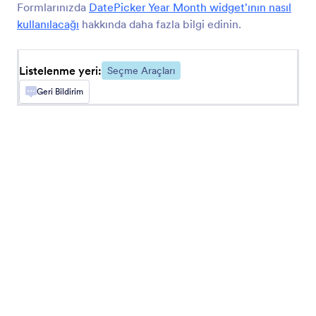
Formlarınızda
DatePicker Year Month widget'ının nasıl
Formunuz üzerinden rezervasyon toplayın
kullanılacağı
hakkında daha fazla bilgi edinin.
Buton Biçiminde Onay Kutuları
Listelenme yeri:
Seçme Araçları
Formunuza buton biçiminde onay kutuları
ekleyin
Geri Bildirim
Sayı Kaydırma Çubuğu
Formunuza görsel bir sayı kaydırma çubuğu
ekleyin
Saat Seçme
Kullanıcıların bir takvimden tarih ve saat
seçmesini sağlayın
Uploadcare Dosya Yükleyicisi
Uploadcare'i kullanarak formunuz aracılığıyla