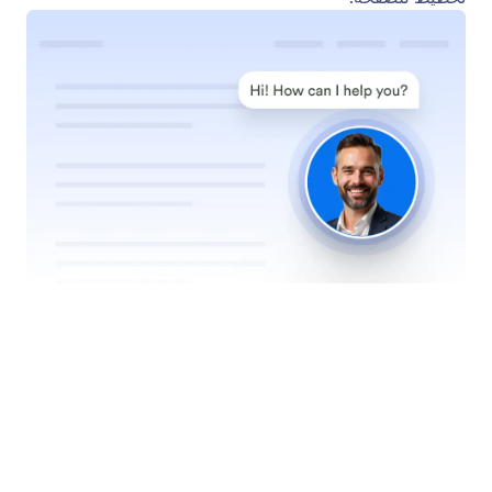
إضافة تأثير متذبذب
عزز من ظهور روبوت الدردشة الآلي الخاص بك من خلال
تأثير النبض الديناميكي الخاص بنا. تحيط هذه الرسوم
المتحركة الخفية بالصورة الرمزية لروبوت الدردشة الآلي
الخاص بك وتشجع على التفاعل.