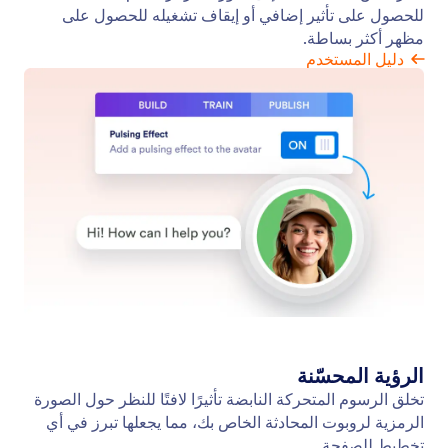
اختر وقت فتح روبوت المحادثة الخاص بك
حدد متى يفتح روبوت الدردشة الآلي على موقعك، على
الفور، أو بعد تأخير قصير، أو فقط عندما ينقر المستخدم
على الصورة الرمزية.