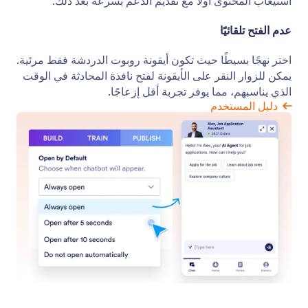
إضافة تأثير متذبذب
عزز من ظهور روبوت الدردشة الآلي الخاص بك من خلال
تأثير النبض الديناميكي الخاص بنا. تحيط هذه الرسوم
المتحركة الخفية بالصورة الرمزية لروبوت الدردشة الآلي
الخاص بك وتشجع على التفاعل.