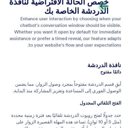
اختر وقت فتح روبوت المحادثة الخاص بك
حدد متى يفتح روبوت الدردشة الآلي على موقعك، على
الفور، أو بعد تأخير قصير، أو فقط عندما ينقر المستخدم
على الصورة الرمزية.