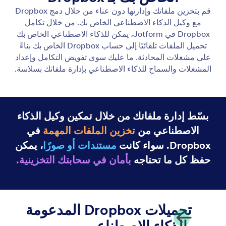
Slack
يمكن لوكيل الذكاء الاصطناعي الخاص بك إرسال رسائل
على Slack، مما يسهل التواصل ويحدّث فريقك فورًا.