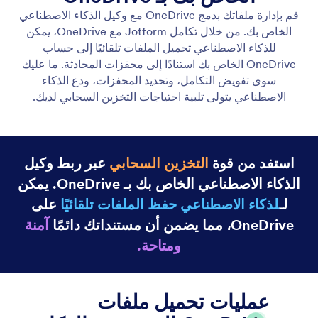
Slack
يمكن لوكيل الذكاء الاصطناعي الخاص بك إرسال رسائل
على Slack، مما يسهل التواصل ويحدّث فريقك فورًا.