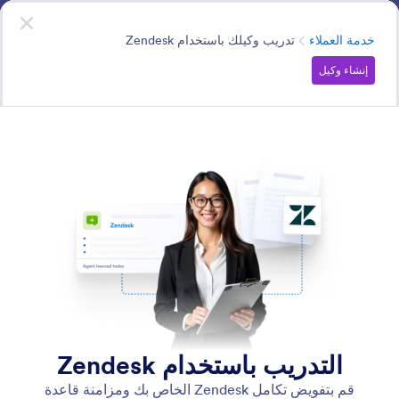
دء الحوار
وكلاء الذكاء الاصطناعي
ابدأ الآن
—
إنه مجاني!
الفئة
خدمة العملاء
تدريب وكيلك باستخدام Zendesk
إنشاء وكيل
Customer Support
وكلاء الذكاء الاصطناعي يجعلون خدمة العملاء على مدار الساعة
طوال أيام الأسبوع في متناول جميع المؤسسات من خلال
الإجابة الفورية على الأسئلة، وتقديم الدعم للمستخدمين، وحل
المشكلات دون الحاجة إلى عمالة بشرية.
ابحث في جميع ميزات وكيل الذكاء الاصطناعي
فئات الميزات
الفئة
وكلاء Jotform للذكاء الاصطناعي
خدمة العملاء