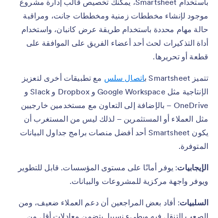
باستخدام Smartsheet، يمكنك تخصيص قالب إدارة مشروع
موجود لإنشاء مخططات زمنية ومخططات جانت، ومراقبة
حالة مهام محددة باستخدام طريقة عرض كانبان، واستخدام
أداة التذكيرات لحث أحد أعضاء الفريق على الموافقة على
قطعة أو تحريرها.
تتميز Smartsheet ب
اتصال سلس
مع تطبيقات أخرى لتعزيز
الإنتاجية مثل Google Workspace و Dropbox و Slack و
OneDrive – بالإضافة إلى التعاون مع مستخدمين خارجيين
مثل العملاء أو المستثمرين – لذلك ليس من المستغرب أن
يكون Smartsheet أحد أفضل منصات برامج جداول البيانات
المتوفرة.
الإيجابيات
: يوفر أمانًا على مستوى المؤسسات. قابل للتطوير
ويوفر واجهة مركزية للمشروعات والبيانات.
السلبيات
: أفاد بعض المراجعين أن دعم العملاء ضعيف، ومن
الصعب التنقل فيه وبطيء نسبيا. يتضمن معادلات أقل من