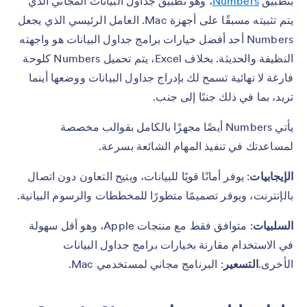
بتطبيق
Numbers
، وهو تطبيق جداول البيانات المجاني الذي
يتم تثبيته مسبقًا على أجهزة Mac. العامل الرئيسي الذي يجعل
Numbers أحد أفضل خيارات برامج جداول البيانات هو واجهته
النظيفة والحديثة. بخلاف Excel، يتم تحميل Numbers كلوحة
فارغة لا نهائية تسمح لك بإدراج جداول البيانات ووضعها أينما
تريد، بما في ذلك جنبًا إلى جنب.
يأتي Numbers أيضًا مجهزًا بالكامل بقوالب مخصصة
لمساعدتك في تنفيذ المهام الشائعة بسرعة.
الإيجابيات
: يوفر أمانًا قويًا للبيانات، ويتيح التعاون دون اتصال
بالإنترنت، ويوفر تصميمًا متطورًا للمخططات والرسوم البيانية.
السلبيات
: متوافق فقط مع منتجات Apple، وهو أقل سهولة
في الاستخدام مقارنة بخيارات برامج جداول البيانات
الأخرى.
التسعير
: البرنامج مجاني لمستخدمي Mac.