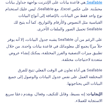
SeaTable
هي قاعدة بيانات على الإنترنت بواجهة جداول بيانات
محسّنة. على عكس Excel، مع SeaTable، ليس عليك استخدام
نوع واحد فقط من البيانات. بالإضافة إلى أنواع البيانات
القياسية مثل النصوص والأرقام والتواريخ، كما أنه يتيح لك
SeaTable تحميل الصور والملفات الأخرى.
على الرغم من أن SeaTable يشبه جدول البيانات، إلا أنه يوفر
حلاً مرنًا يجمع كل معلوماتك في قاعدة بيانات واحدة. من خلال
تطبيق ميزات التصفية والفرز المختلفة، يمكنك إنشاء عروض
متعددة لاحتياجات مختلفة.
SeaTable هي أداة تعاون في الوقت الفعلي تتيح للفرق
المختلفة العمل على نفس جدول البيانات والوصول إلى جميع
البيانات التي يحتاجونها.
الإيجابيات
: إنه بسيط، وقابل للتكيف، وفعال، ويقدم دعمًا سريع
الاستجابة للعملاء.