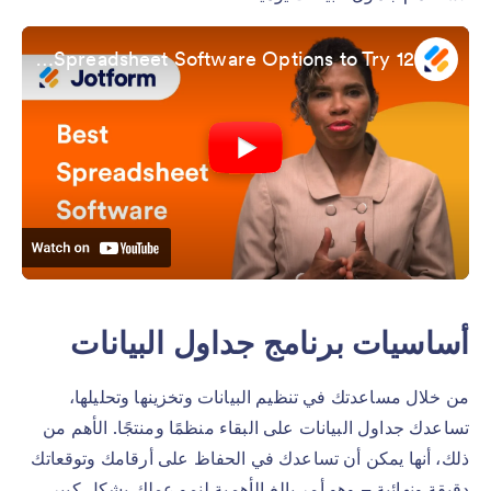
12 Best Spreadsheet Software Options to Try
أساسيات برنامج جداول البيانات
من خلال مساعدتك في تنظيم البيانات وتخزينها وتحليلها،
تساعدك جداول البيانات على البقاء منظمًا ومنتجًا. الأهم من
ذلك، أنها يمكن أن تساعدك في الحفاظ على أرقامك وتوقعاتك
دقيقة ونهائية – وهو أمر بالغ الأهمية لنمو عملك بشكل كبير.