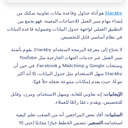
Stackby
هو أداة جداول وقاعدة بيانات تعاونية تمكنك من
إنشاء مهام سير العمل للاحتياجات المعينة. فهو يجمع بين
التطبيق العملي لواجهة جدول البيانات وشمولية قاعدة البيانات
في نظام أساسي قابل للتخصيص.
لا تحتاج إلى معرفة البرمجة لاستخدام Stackby. يقوم بأتمتة
سير العمل عبر خدمات الجهات الخارجية مثل YouTube
ومنتجات Google و Mailchimp و Facebook. في حين أن
Stackby سهل الاستخدام مثل جدول البيانات، إلا أنه أكثر
تنوعًا، حيث يقدم إمكانات متنوعة تجعله حلاً قويًا.
الإيجابيات
: إنه تعاوني للغاية، وسهل الاستخدام، ومرن، وقابل
للتخصيص، ويقدم دعمًا رائعًا للعملاء.
السلبيات
: أفاد بعض المراجعين أنه من الصعب تعلم كيفية
استخدامه.
التسعير
: تتضمن الخطط خيارًا مجانيًا (حتى 10