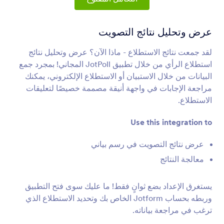
تكاملات النموذج
التحليلات والتقارير
تكامل التحليلات والتقارير
عرض وتحليل نتائج التصويت
28 تكاملات
لقد جمعت نتائج الاستطلاع - ماذا الآن؟ عرض وتحليل نتائج
استطلاع الرأي من خلال تطبيق JotPoll المجاني! بمجرد جمع
البيانات من خلال الاستبيان أو الاستطلاع الإلكتروني، يمكنك
شائع
الأحدث
مراجعة الإجابات في واجهة أنيقة مصممة خصيصًا لتعليقات
الاستطلاع.
Google Analytics 4
Use this integration to
تتبع إرسال النماذج باستخدام Google Analytics 4.
عرض نتائج التصويت في رسم بياني
معالجة النتائج
Microsoft Power BI
Visualize Jotform data in Microsoft Power BI
يستغرق الإعداد بضع ثوانٍ فقط! ما عليك سوى فتح التطبيق
dashboards
وربطه بحساب Jotform الخاص بك وتحديد الاستطلاع الذي
ترغب في مراجعة بياناته.
MonkeyLearn