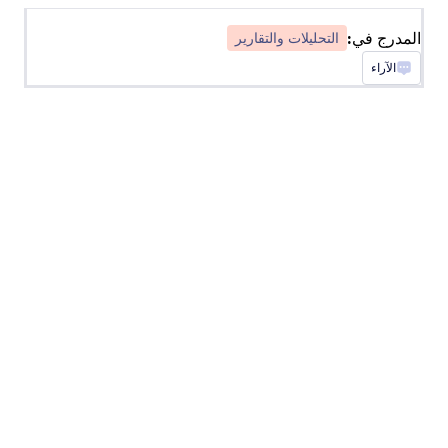
صنّف النصوص من إرسالات Jotform باستخدام
المدرج في:
التحليلات والتقارير
MonkeyLearn
الآراء
Converly
Send server-side conversions to Google Ads,
Meta Ads, and more whenever a Jotform is
submitted on your site
Databox
قم بمراقبة المشاركة من خلال تتبع عمليات إرسال
Jotform في Databox.
Funnelytics
أرسل استجابات Jotform تلقائيًا إلى Funnelytics.