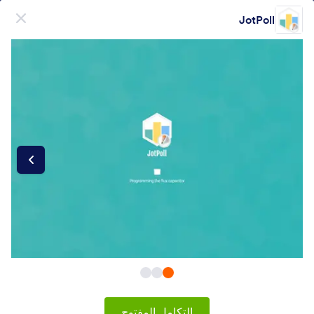
دء الحوار
JotPoll
قم بالتسجيل مجاناً
منتج
نموذج
نموذج
التوقيع الإلكتروني
سير العمل
Form Integrations Categories
التكامل المفتوح