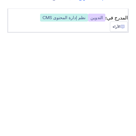
أضف النماذج إلى حساب Typepad الخاص بك
المدرج في:
التدوين
نظم إدارة المحتوى CMS
الآراء
Tumblr
قم بإنشاء النماذج ومشاركتها مع متابعي Tumblr
Mighty Networks
إنشاء منشورات سريعة في Mighty Networks من
إرساليات Jotform.
Ghost
قم بإنشاء النماذج ومشاركتها على موقع Ghost الخاص
بك
Unbounce
أضف نماذج إلى صفحات Unbounce