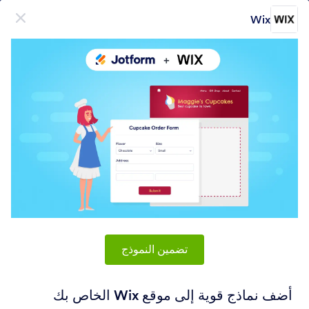
دء الحوار
Wix
قم بالتسجيل مجاناً
منتج
نموذج
نموذج
التوقيع الإلكتروني
سير العمل
تضمين النموذج
Form Integrations Categories
أضف نماذج قوية إلى موقع Wix الخاص بك