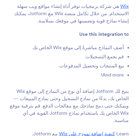
تكاملات النموذج
التدوين
Wix
هي شركة برمجيات توفر أداة إنشاء مواقع ويب سهلة
تكاملات التدوين
الاستخدام. من خلال تكامل منصة Wix مع Jotform، يمكنك
إنشاء نماذج قوية وتضمينها في موقعك بسلاسة.
12 تكاملات
Use this integration to
أضف النماذج مباشرةً إلى موقع Wix الخاص بك
شائع
الأحدث
قم بجمع التسجيلات
بيع المنتجات وتحصيل المدفوعات
Netlify
And more!
بدء عمليات نشر Netlify تلقائياً عند وصول إرسالات
جديدة من Jotform
يتيح لك Jotform إضافة أي نوع من النماذج إلى موقع Wix
الخاص بك، بدءًا من نماذج التسجيل وحتى نماذج المبيعات —
ويمكنك حتى دمج نماذجك مع معالجات الدفع. قم بترقية موقع
متوسط
Wix الخاص بك باستخدام نماذج Jotform القوية في أي
أضف نماذج إلى مقالاتك على Medium
مناسبة.
Learn
كيفية إضافة نموذج على Wix
مع Jotform.
Typepad