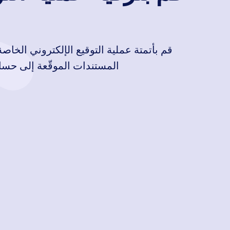
الفيديو) أو شخصيًا.
تطور التوقيعات الإلكترونية
قم بأتمتة عملية التوقيع الإلكتروني الخا
المستندات الموقّعة إلى حساب
في حين أن عامة الناس لم يتعرفوا على التوقيعات الإلكترونية 
كانت أول تقنية لنقل التوقيع عبر رسالة إلكترونية.
1999. وفي عام 2000، أقر الرئيس الأمريكي Bill Clinton التوقيع الإلكتروني في التجارة العالمية والوطنية (E). -sign) القانون الذي جعل التوقيعات الرقمية ملزمة قانونًا.
الموقّع. منذ ذلك الحين، أصبحت ملفات PDF هي الأداة الأساسية لتوقيع المستندات أونلاين، وقد انتشرت تقنية التوقيع الإلكتروني في جميع أنحاء العالم.