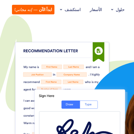
حلول
الأسعار
استكشف
ابدأ الآن
—
إنه مجاني!