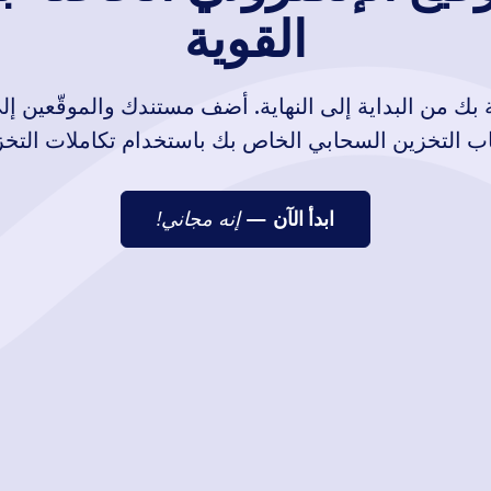
القوية
صة بك من البداية إلى النهاية. أضف مستندك والموقّعين 
 التخزين السحابي الخاص بك باستخدام تكاملات التخزين 
إلا في العشرين عامًا الماضية، فقد تطورت التكنولوجيا لفترة أطول م
الإلكترونية لأول مرة في عام 1976 من قبل علماء التشفير الأم
ابدأ الآن
—
إنه مجاني!
APPLICATION