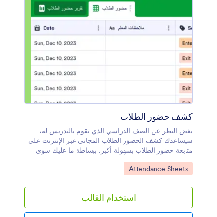
عبر الإنترنت.
كشف حضور الطلاب
بغض النظر عن الصف الدراسي الذي تقوم بالتدريس له،
سيساعدك كشف الحضور الطلاب المجاني عبر الإنترنت على
متابعة حضور الطلاب بسهولة أكبر. ببساطة ما عليك سوى
إدخال اسم الطالب ومعلومات الحضور في جدول البيانات
انتقل إلى الفئة:
Attendance Sheets
باستخدام جهاز الكمبيوتر أو جهاز الهاتف المحمول - أو قم
بإعداد نموذج حضور على الإنترنت ليقوم الطلاب بتعبئته في
نهاية الصف، و سيتم حفظ السجلات المُدخلة على الفور في
استخدام القالب
جدول البيانات، والذي سيكون من السهل الوصول إليه أو
تنزيله كملف PDF أو CSV أو Excel أو طباعته من أجل