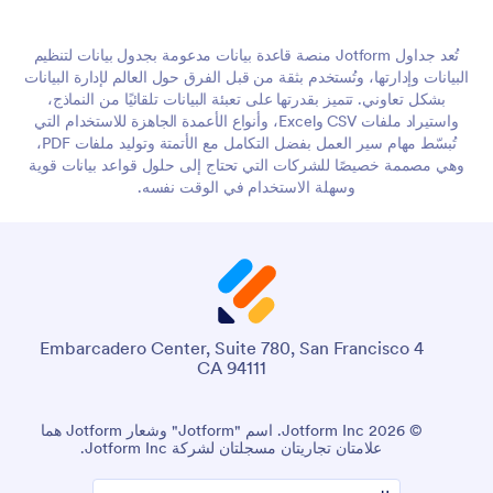
تُعد جداول Jotform منصة قاعدة بيانات مدعومة بجدول بيانات لتنظيم
البيانات وإدارتها، وتُستخدم بثقة من قبل الفرق حول العالم لإدارة البيانات
بشكل تعاوني. تتميز بقدرتها على تعبئة البيانات تلقائيًا من النماذج،
واستيراد ملفات CSV وExcel، وأنواع الأعمدة الجاهزة للاستخدام التي
تُبسّط مهام سير العمل بفضل التكامل مع الأتمتة وتوليد ملفات PDF،
وهي مصممة خصيصًا للشركات التي تحتاج إلى حلول قواعد بيانات قوية
وسهلة الاستخدام في الوقت نفسه.
4 Embarcadero Center, Suite 780, San Francisco
CA 94111
© 2026 Jotform Inc. اسم "Jotform" وشعار Jotform هما
علامتان تجاريتان مسجلتان لشركة Jotform Inc.