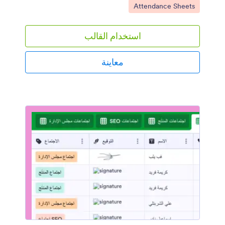
انتقل إلى الفئة:
Attendance Sheets
للبدء ، قم بتخصيص القالب ليلائم مؤسستك وأدخل معلومات
حضورك من أي جهاز.بإمكانك تنزيل جدول البيانات كملف
CSV أو PDF أو Excel لتشارك سجلات الحضور الخاصة بك
استخدام القالب
بسرعة عبر الإنترنت. قم بتخصيص جدول البيانات هذا ببضع
نقرات فقط باستخدام واجهة Jotform سهلة الاستخدام،
أضف مسميات أو ألوان علامات جديدة، أو قم بإعادة ترتيب
معاينة
الصفوف و الأعمدة، أو قم بفصل الفصول الدراسية أو
مجموعات المتطوعين أو معلومات قسم الموظفين في
علامات تبويب مختلفة. باستخدام كشف الحضور الشهري هذا
و الذي يمَّكنك من مراقبة الحضور الشهري للطلاب أو
المتطوعين أو الموظفين عبر الإنترنت بسهولة، ستستطيع من
قضاء وقت أقل في القيام يالأمور اللوجستية وإتاحة المزيد
من الوقت لما هو مهم!