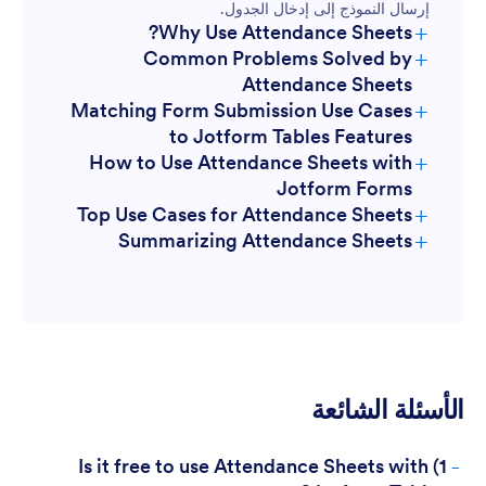
إرسال النموذج إلى إدخال الجدول.
+
Why Use Attendance Sheets?
+
Common Problems Solved by
Attendance Sheets
+
Matching Form Submission Use Cases
to Jotform Tables Features
+
How to Use Attendance Sheets with
Jotform Forms
+
Top Use Cases for Attendance Sheets
+
Summarizing Attendance Sheets
For Form Owners:
الأسئلة الشائعة
For Teams:
-
1) Is it free to use Attendance Sheets with