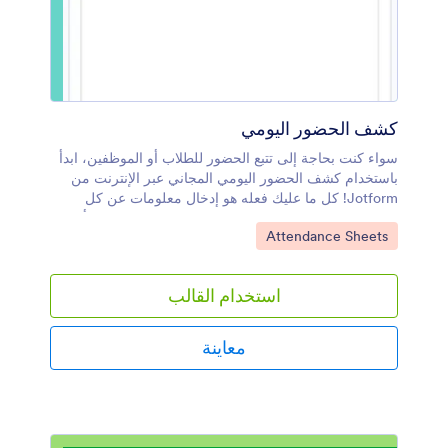
كشف الحضور اليومي
سواء كنت بحاجة إلى تتبع الحضور للطلاب أو الموظفين، ابدأ
باستخدام كشف الحضور اليومي المجاني عبر الإنترنت من
Jotform! كل ما عليك فعله هو إدخال معلومات عن كل
شخص والتحقق من حضوره في جدول البيانات. يمكنك أيضًا
انتقل إلى الفئة:
Attendance Sheets
إعداد نموذج حضور ليتم ملؤه كل يوم - ستظهر السجلات
المُدخلة تلقائيًا في كشف الحضور اليومي الخاص بك! بدون
كتابة أي كود برمجي، يمكنك تخصيص كشف الحضور اليومي
استخدام القالب
الخاص بك ليناسب احتياجاتك بشكل أفضل. ما عليك سوى
السحب والإفلات لإضافة المزيد من الصفوف والأعمدة ،
وإنشاء علامات مرمزة بالألوان ، وإدراج علامات التبويب
معاينة
لفصل الحضور حسب الأسابيع أو الأشهر أو فترات الجدول.
بمجرد أن يتم تعبئته، ستتمكن من عرض سجل الحضور
اليومي من أي جهاز وتنزيله كملف PDF أو CSV أو Excel
وطباعتها بنقرة واحدة فقط. قم بمتابعة الحضور بسهولة كما
لم يحدث من قبل باستخدام كشف الحضور اليومي المخصص