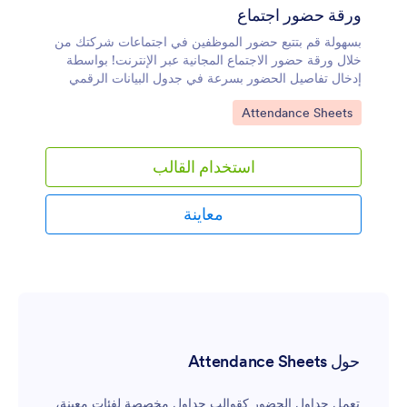
ورقة حضور اجتماع
بسهولة قم بتتبع حضور الموظفين في اجتماعات شركتك من
خلال ورقة حضور الاجتماع المجانية عبر الإنترنت! بواسطة
إدخال تفاصيل الحضور بسرعة في جدول البيانات الرقمي
الاحترافي هذا، يمكنك تخزين ومراقبة سجلات الحضور على
انتقل إلى الفئة:
Attendance Sheets
مستوى الشركة بدون كتابة أي كود - وهو ما يعد مثاليًا لأقسام
الموارد البشرية والسكرتارية والمديرين وغير ذلك. يمكنك
أيضًا تنزيل كشف حضور الاجتماع كملف CSV أو PDF أو
استخدام القالب
Excel للاحتفاظ بنسخة ورقية لسجلاتك بدون اتصال بالإنترنت!
اجعل هذا القالب يتماشى مع شركتك عن طريق تحديث
أسماء وألوان العناوين، أو إضافة علامات تبويب جديدة لأقسام
معاينة
مختلفة، أو إعادة ترتيب التصميم عن طريق تحريك الصفوف
والأعمدة. يمكنك أيضًا رفع ملفات مثل ملفات PDF وعروض
PowerPoint التقديمية لحفظ ملاحظات الاجتماع، أو مشاركة
النموذج المرفق كرمز QR لمساعدة الموظفين على ملئه
بشكل أسرع. مع ورقة حضور الاجتماعات المجانية عبر
الإنترنت والتي تساعدك على تتبع حضور الاجتماع بخبرة،
يمكنك معرفة الاجتماعات التي يحضرها موظفوك بسرعة
وإدارة شركتك بشكل أفضل.
حول Attendance Sheets
تعمل جداول الحضور كقوالب جداول مخصصة لفئات معينة،