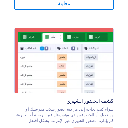
سجلات الفصل الدراسي. لن تحتاج إلى تعلم كيفية البرمجة
معاينة
لتخصيص كشف حضور الطالب الخاص بصفك. ما عليك سوى
القيام بالسحب والإفلات لإضافة صفوف وأعمدة، وإنشاء
علامات مرمزة بالألوان، وفصل الصفوف بواسطة علامات
التبويب، وتصفية البيانات إلى مجموعات. عند الانتهاء، سيكون
لديك كشف الحضور الفعال الذي سيسجل حضور الطلاب
بسرعة دون تضييع وقت الفصل الثمين، حتى تتمكن من
التركيز على تعليم طلابك. فلن تعود أبدًا إلى استخدام كشف
الحضور الورقي مرة أخرى!
كشف الحضور الشهري
سواء كنت بحاجة إلى مراقبة حضور طلاب مدرستك أو
موظفيك أو المتطوعين في مؤسستك غير الربحية أو الخيرية،
قم بإدارة الحضور الشهري عبر الإنترنت بشكل أفضل
باستخدام كشف الحضور الشهري المجاني من Jotform!