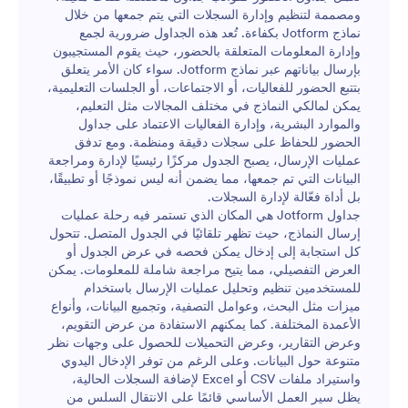
ومصممة لتنظيم وإدارة السجلات التي يتم جمعها من خلال
نماذج Jotform بكفاءة. تُعد هذه الجداول ضرورية لجمع
وإدارة المعلومات المتعلقة بالحضور، حيث يقوم المستجيبون
بإرسال بياناتهم عبر نماذج Jotform. سواء كان الأمر يتعلق
بتتبع الحضور للفعاليات، أو الاجتماعات، أو الجلسات التعليمية،
يمكن لمالكي النماذج في مختلف المجالات مثل التعليم،
والموارد البشرية، وإدارة الفعاليات الاعتماد على جداول
الحضور للحفاظ على سجلات دقيقة ومنظمة. ومع تدفق
عمليات الإرسال، يصبح الجدول مركزًا رئيسيًا لإدارة ومراجعة
البيانات التي تم جمعها، مما يضمن أنه ليس نموذجًا أو تطبيقًا،
بل أداة فعّالة لإدارة السجلات.
جداول Jotform هي المكان الذي تستمر فيه رحلة عمليات
إرسال النماذج، حيث تظهر تلقائيًا في الجدول المتصل. تتحول
كل استجابة إلى إدخال يمكن فحصه في عرض الجدول أو
العرض التفصيلي، مما يتيح مراجعة شاملة للمعلومات. يمكن
للمستخدمين تنظيم وتحليل عمليات الإرسال باستخدام
ميزات مثل البحث، وعوامل التصفية، وتجميع البيانات، وأنواع
الأعمدة المختلفة. كما يمكنهم الاستفادة من عرض التقويم،
وعرض التقارير، وعرض التحميلات للحصول على وجهات نظر
متنوعة حول البيانات. وعلى الرغم من توفر الإدخال اليدوي
واستيراد ملفات CSV أو Excel لإضافة السجلات الحالية،
يظل سير العمل الأساسي قائمًا على الانتقال السلس من