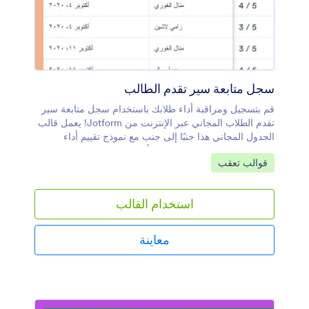
سجل متابعة سير تقدم الطالب
قم بتسجيل ومراقبة أداء طلابك باستخدام سجل متابعة سير
تقدم الطلاب المجاني عبر الإنترنت من Jotform! يعمل قالب
الجدول المجاني هذا جنبًا إلى جنب مع نموذج تقييم أداء
الطالب، والذي يمكنك ملؤه من أي جهاز لتعبئة الجدول تلقائيًا
انتقل إلى الفئة:
قوالب تعقب
ببيانات المُدخلة. يمكنك أيضًا استيراد ملفات خارجية إلى
الجدول لمساعدتك في تتبع جميع معلومات الطالب في مكان
واحد يسهل الوصول إليه. إن سجل متابعة سير تقدم الطالب
استخدام القالب
هذه مقسم إلى علامات تبويب مختلفة لكل طالب من طلابك
على حدة، ولكن لا تتردد في تخصيص القالب ليعمل بشكل
أفضل بالنسبة لك. يمكنك إضافة صفوف وأعمدة، وإنشاء
معاينة
علامات تبويب للطلاب الجدد، وإعداد عوامل تصفية و معادلات
متقدمة لتنظِّم لك بياناتك تلقائيًا. ستتمكن أيضًا من تبديل
طريقة العرض من عرض الجدول إلى عرض التقويم أو عرض
البطاقة أو عرض التحميل حتى تتمكن من رؤية بياناتك
بالطريقة التي تريدها بالضبط. لن تكون إدارة بيانات الطلاب