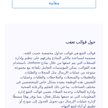
ممارسة، لذا بكل حرية يمكنك تخصيص قالب الجدول الخاص
معاينة
بك عن طريق إعادة ترتيب التنسيق وإضافة أعمدة جديدة
وفرز المعلومات في علامات تبويب مختلفة وتعيين تسميات
مرمزة بالألوان والمزيد. تأكد من ترقية حسابك للتوافق مع
سياسات HIPAA للحفاظ على المعلومات الصحية والحساسة
الخاصة بالمريض محمية! الكل حريص على الحصول على
لقاحاتهم - لذلك قم بجعل العملية سلسة قدر الإمكان
باستخدام متتبع تطعيمات كوفيد-19 عبر الإنترنت و التي يمكنك
استخدامه على أي جهاز.
حول قوالب تعقب
قوالب التتبع هي قوالب جداول مخصصة حسب الفئة،
مصممة لمساعدة مالكي النماذج وفرقهم على تنظيم وإدارة
السجلات التي يتم جمعها من خلال نماذج Jotform. باستخدام
هذه القوالب، يمكن للمؤسسات التعامل بكفاءة مع مجموعة
متنوعة من عمليات الإرسال مثل السجلات والطلبات
والتطبيقات والتسجيلات والملاحظات والطلبات وعمليات
التفتيش. هذه الوظيفة مفيدة بشكل خاص للمتخصصين في
مختلف الصناعات، بما في ذلك التعليم والرعاية الصحية
وإدارة الفعاليات وخدمة العملاء. تضمن قوالب التتبع إدارة
المعلومات التي تم جمعها بشكل فعال، مما يوفر نهجًا مبسطًا
لإدارة عمليات الإرسال دون تحويل الجدول إلى نموذج أو
تطبيق أو أداة لتتبع المهام.