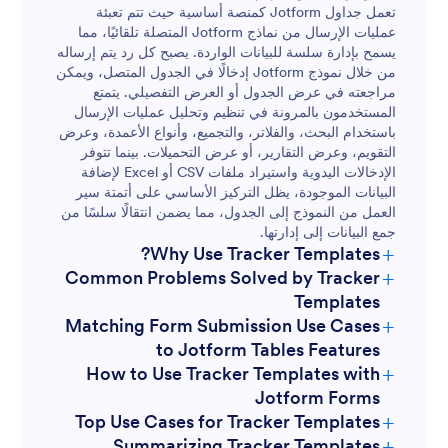
تعمل جداول Jotform كمنصة أساسية حيث تتم تعبئة
عمليات الإرسال من نماذج Jotform المتصلة تلقائيًا، مما
يسمح بإدارة سلسة للبيانات الواردة. يصبح كل رد يتم إرساله
من خلال نموذج Jotform إدخالًا في الجدول المتصل، ويمكن
مراجعته في عرض الجدول أو العرض التفصيلي. يتمتع
المستخدمون بالمرونة في تنظيم وتحليل عمليات الإرسال
باستخدام البحث، والفلاتر، والتجميع، وأنواع الأعمدة، وعرض
التقويم، وعرض التقارير، أو عرض التحميلات. بينما تتوفر
الإدخالات اليدوية واستيراد ملفات CSV أو Excel لإضافة
البيانات الموجودة، يظل التركيز الأساسي على أتمتة سير
العمل من النموذج إلى الجدول، مما يضمن انتقالًا سلسًا من
جمع البيانات إلى إدارتها.
+
Why Use Tracker Templates?
+
Common Problems Solved by Tracker
Templates
+
Matching Form Submission Use Cases
to Jotform Tables Features
+
How to Use Tracker Templates with
Jotform Forms
+
Top Use Cases for Tracker Templates
+
Summarizing Tracker Templates
For Form Owners: