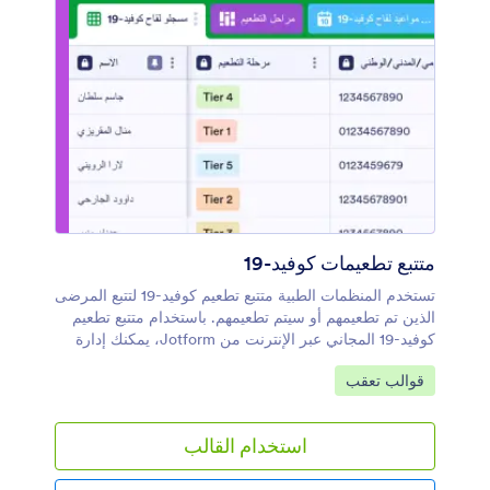
عبر الإنترنت معقدة بفضل استخدام سجل متابعة سير تقدم
الطلاب المخصص عبر الإنترنت لفصلك الدراسي!
متتبع تطعيمات كوفيد-19
تستخدم المنظمات الطبية متتبع تطعيم كوفيد-19 لتتبع المرضى
الذين تم تطعيمهم أو سيتم تطعيمهم. باستخدام متتبع تطعيم
كوفيد-19 المجاني عبر الإنترنت من Jotform، يمكنك إدارة
عمليات تسجيل لقاح فيروس كورونا في جدول احترافي عبر
انتقل إلى الفئة:
قوالب تعقب
الإنترنت - واختيار عرض معلوماتك في جدول بيانات أو تقويم
أو بطاقات سهلة القراءة. قم بجمع تسجيلات اللقاح من خلال
نموذج تسجيل لقاح كوفيد-19 المرفق وشاهد المعلومات تظهر
استخدام القالب
في الجدول تلقائيًا، وستكون جاهزة للعرض أو التحرير أو
المشاركة مع زملاء العمل. تختلف عملية التطعيم لكل