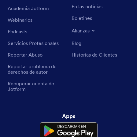
En las noticias
Academia Jotform
Boletines
Webinarios
Alianzas
Podcasts
Servicios Profesionales
Blog
Reportar Abuso
Historias de Clientes
Reportar problema de
derechos de autor
Recuperar cuenta de
Jotform
Apps