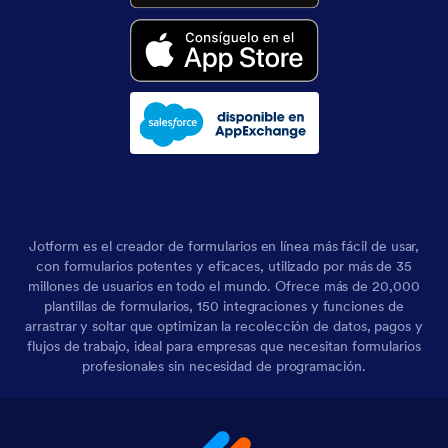
Jotform es el creador de formularios en línea más fácil de usar,
con formularios potentes y eficaces, utilizado por más de 35
millones de usuarios en todo el mundo. Ofrece más de 20,000
plantillas de formularios, 150 integraciones y funciones de
arrastrar y soltar que optimizan la recolección de datos, pagos y
flujos de trabajo, ideal para empresas que necesitan formularios
profesionales sin necesidad de programación.