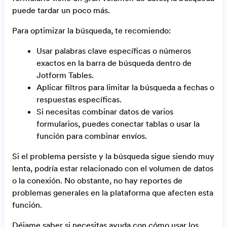
puede tardar un poco más.
Para optimizar la búsqueda, te recomiendo:
Usar palabras clave específicas o números
exactos en la barra de búsqueda dentro de
Jotform Tables.
Aplicar filtros para limitar la búsqueda a fechas o
respuestas específicas.
Si necesitas combinar datos de varios
formularios, puedes conectar tablas o usar la
función para combinar envíos.
Si el problema persiste y la búsqueda sigue siendo muy
lenta, podría estar relacionado con el volumen de datos
o la conexión. No obstante, no hay reportes de
problemas generales en la plataforma que afecten esta
función.
Déjame saber si necesitas ayuda con cómo usar los