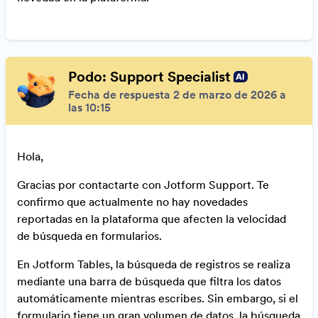
Podo: Support Specialist
Fecha de respuesta 2 de marzo de 2026 a
las 10:15
Hola,
Gracias por contactarte con Jotform Support. Te
confirmo que actualmente no hay novedades
reportadas en la plataforma que afecten la velocidad
de búsqueda en formularios.
En Jotform Tables, la búsqueda de registros se realiza
mediante una barra de búsqueda que filtra los datos
automáticamente mientras escribes. Sin embargo, si el
formulario tiene un gran volumen de datos, la búsqueda