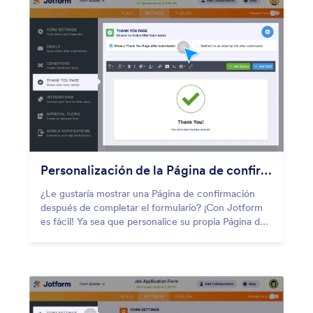
Personalización de la Página de confirmación
¿Le gustaría mostrar una Página de confirmación
después de completar el formulario? ¡Con Jotform
es fácil! Ya sea que personalice su propia Página de
confirmación o redirija a sus usuarios a cierto sitio
web.