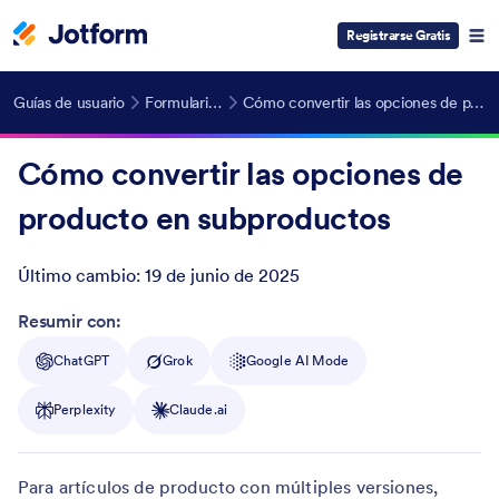
Registrarse Gratis
Guías de usuario
Formularios de Pago
Cómo convertir las opciones de producto en subproductos
Cómo convertir las opciones de
producto en subproductos
Último cambio:
19 de junio de 2025
Post ID
Resumir con:
ChatGPT
Grok
Google AI Mode
Perplexity
Claude.ai
Para artículos de producto con múltiples versiones,