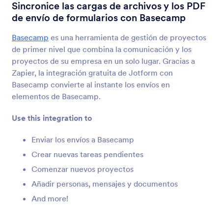
Integraciones
Gestión de proyectos
Sincronice las cargas de archivos y los PDF
de envío de formularios con Basecamp
Integraciones de gestión de
proyectos
Basecamp
es una herramienta de gestión de proyectos
de primer nivel que combina la comunicación y los
55 Integraciones
proyectos de su empresa en un solo lugar. Gracias a
Zapier, la integración gratuita de Jotform con
Basecamp convierte al instante los envíos en
Nuevos
Popular
elementos de Basecamp.
Use this integration to
Jotform Tableros
Enviar los envíos a Basecamp
Captura y resuelve cada solicitud del
Crear nuevas tareas pendientes
cliente
Comenzar nuevos proyectos
Añadir personas, mensajes y documentos
Descubrir ahora
And more!