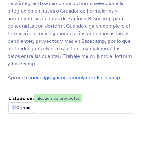
Para integrar Basecamp con Jotform, seleccione la
integración en nuestro Creador de Formularios y
autentique sus cuentas de Zapier y Basecamp para
conectarlas con Jotform. Cuando alguien complete el
formulario, el envío generará al instante nuevas tareas
Trello
pendientes, proyectos y más en Basecamp, por lo que
Convierta datos de envío en nuevas tarjetas
no tendrá que volver a transferir manualmente los
Trello
datos entre las cuentas. ¡Trabaje mejor, junto a Jotform
y Basecamp!
Asana
Aprenda
cómo agregar un formulario a Basecamp
.
Añada nuevos proyectos, tareas y comentarios
en Asana
Listado en:
Gestión de proyectos
Opinión
monday.com
Ponga nuevos elementos y actualizaciones en
los tableros de proyectos de su equipo