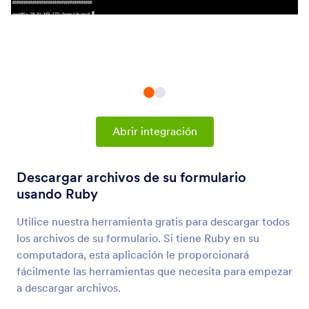
Integraciones
Gestión de datos
Integraciones de gestión de
datos
73 Integraciones
Nuevos
Popular
Abrir integración
Descargar archivos de su formulario
Hoja de Cálculo de Google
usando Ruby
Rellene instantáneamente sus hojas de cálculo
con datos de formulario
Utilice nuestra herramienta gratis para descargar todos
los archivos de su formulario. Si tiene Ruby en su
computadora, esta aplicación le proporcionará
OneDrive
fácilmente las herramientas que necesita para empezar
Sincronice los archivos subidos y los envíos en
a descargar archivos.
PDF con OneDrive