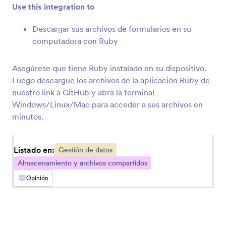
Use this integration to
Airtable
Descargar sus archivos de formularios en su
Sincronice envíos a su base de datos de hoja de
computadora con Ruby
cálculo
Asegúrese que tiene Ruby instalado en su dispositivo.
Luego descargue los archivos de la aplicación Ruby de
Egnyte
nuestro link a GitHub y abra la terminal
Envíe datos al almacenamiento de su cuenta
Windows/Linux/Mac para acceder a sus archivos en
Empresarial
minutos.
Contactos Google
Listado en:
Gestión de datos
Convierta las envíos en nuevos contactos en
Almacenamiento y archivos compartidos
Contactos de Google
Opinión
Clay
Crear automáticamente registros de Clay a partir
de envíos de Jotform