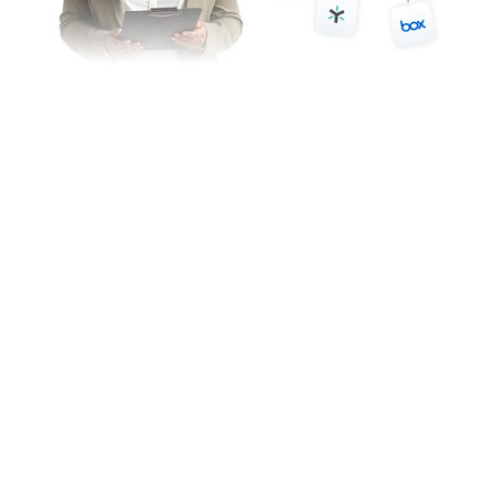
Integraciones de almacenamiento en la nube
Enrute automáticamente documentos firmados a
sus cuentas de almacenamiento en la nube
conectadas para almacenamiento y acceso.
Jotform
Mercado
Haga un Formulario
Plantillas
Mi espacio de trabajo
Temas de formulario
Precios
Widgets para formularios
Jotform Enterprise
Integraciones