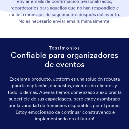
enviar emails de confirmación personalizados,
recordatorios para aquellos que no han respondido e
incluso mensajes de seguimiento después del evento.
No es necesario enviar emails manualmente.
Testimonios
Confiable para organizadores
de eventos
Excelente producto. Jotform es una solución robusta
para la captación, encuestas, eventos de clientes y
todo lo demás. Apenas hemos comenzado a explorar la
superficie de sus capacidades, pero estoy asombrado
c
por la variedad de funciones disponibles por el precio.
¡Estoy emocionado de continuar construyendo e
eq
implementando en el futuro!
de 