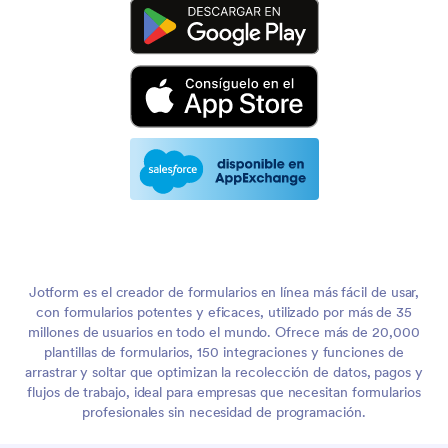
Jotform es el creador de formularios en línea más fácil de usar,
con formularios potentes y eficaces, utilizado por más de 35
millones de usuarios en todo el mundo. Ofrece más de 20,000
plantillas de formularios, 150 integraciones y funciones de
arrastrar y soltar que optimizan la recolección de datos, pagos y
flujos de trabajo, ideal para empresas que necesitan formularios
profesionales sin necesidad de programación.