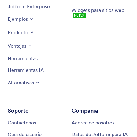
Jotform Enterprise
Widgets para sitios web
NUEVA
Ejemplos
Producto
Ventajas
Herramientas
Herramientas IA
Alternativas
Soporte
Compañía
Contáctenos
Acerca de nosotros
Guía de usuario
Datos de Jotform para IA