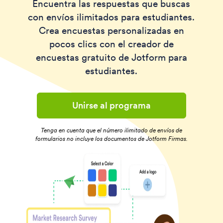
Encuentra las respuestas que buscas
con envíos ilimitados para estudiantes.
Crea encuestas personalizadas en
pocos clics con el creador de
encuestas gratuito de Jotform para
estudiantes.
Unirse al programa
Tenga en cuenta que el número ilimitado de envíos de
formularios no incluye los documentos de Jotform Firmas.