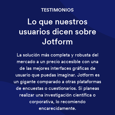
TESTIMONIOS
Lo que nuestros
usuarios dicen sobre
Jotform
La solución más completa y robusta del
mercado a un precio accesible con una
de las mejores interfaces gráficas de
usuario que puedas imaginar. Jotform es
un gigante comparado a otras plataformas
de encuestas o cuestionarios. Si planeas
realizar una investigación científica o
corporativa, lo recomiendo
encarecidamente.