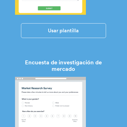
Usar plantilla
Encuesta de investigación de
mercado