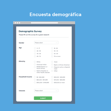
Encuesta demográfica