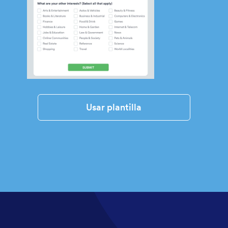
Usar plantilla