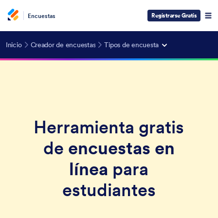
Registrarse Gratis
Encuestas
Inicio
Creador de encuestas
Tipos de encuesta
Herramienta gratis
de
encuestas en
línea
para
estudiantes