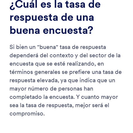
¿Cuál es la tasa de
respuesta de una
buena encuesta?
Si bien un "buena" tasa de respuesta
dependerá del contexto y del sector de la
encuesta que se esté realizando, en
términos generales se prefiere una tasa de
respuesta elevada, ya que indica que un
mayor número de personas han
completado la encuesta. Y cuanto mayor
sea la tasa de respuesta, mejor será el
compromiso.