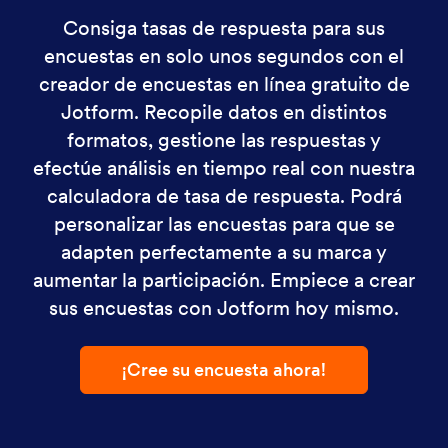
Consiga tasas de respuesta para sus
encuestas en solo unos segundos con el
creador de encuestas en línea gratuito de
Jotform. Recopile datos en distintos
formatos, gestione las respuestas y
efectúe análisis en tiempo real con nuestra
calculadora de tasa de respuesta. Podrá
personalizar las encuestas para que se
adapten perfectamente a su marca y
aumentar la participación. Empiece a crear
sus encuestas con Jotform hoy mismo.
¡Cree su encuesta ahora!