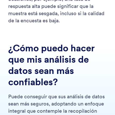
respuesta alta puede significar que la
muestra está sesgada, incluso si la calidad
de la encuesta es baja.
¿Cómo puedo hacer
que mis análisis de
datos sean más
confiables?
Puede conseguir que sus análisis de datos
sean más seguros, adoptando un enfoque
integral que contemple la recopilación