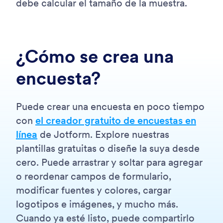
debe calcular el tamaño de la muestra.
¿Cómo se crea una
encuesta?
Puede crear una encuesta en poco tiempo
con
el creador gratuito de encuestas en
línea
de Jotform. Explore nuestras
plantillas gratuitas o diseñe la suya desde
cero. Puede arrastrar y soltar para agregar
o reordenar campos de formulario,
modificar fuentes y colores, cargar
logotipos e imágenes, y mucho más.
Cuando ya esté listo, puede compartirlo