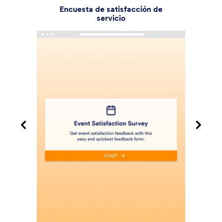
Encuesta de satisfacción de
servicio