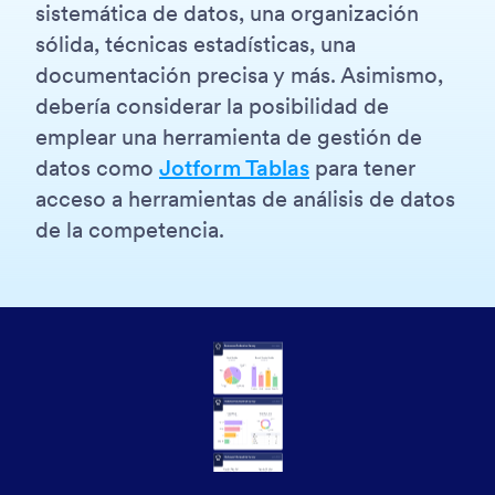
sistemática de datos, una organización
sólida, técnicas estadísticas, una
documentación precisa y más. Asimismo,
debería considerar la posibilidad de
emplear una herramienta de gestión de
datos como
Jotform Tablas
para tener
acceso a herramientas de análisis de datos
de la competencia.