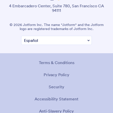
4 Embarcadero Center, Suite 780, San Francisco CA
94111
© 2026 Jotform Inc. The name "Jotform" and the Jotform
logo are registered trademarks of Jotform Inc.
Terms & Conditions
Privacy Policy
Security
Accessibility Statement
Anti-Slavery Policy