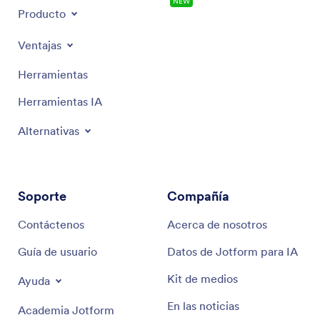
NEW
Producto
Ventajas
Herramientas
Herramientas IA
Alternativas
Soporte
Compañía
Contáctenos
Acerca de nosotros
Guía de usuario
Datos de Jotform para IA
Kit de medios
Ayuda
En las noticias
Academia Jotform