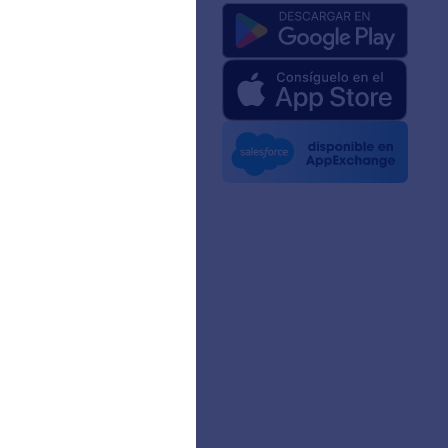
a de nosotros
 de Jotform para IA
e medios
 noticias
ines
zas
ias de Clientes