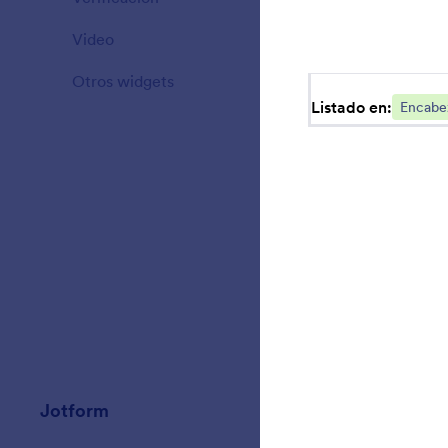
Video
20
Otros widgets
110
Listado en:
Encabe
Jotform
Mercado