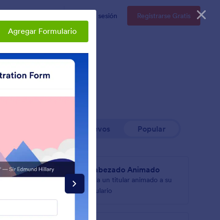
resas
Precios
Iniciar sesión
Registrarse Gratis
Agregar Formulario
Nuevos
Popular
Encabezado Animado
nsivo a
Añada un titular animado a su
formulario