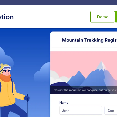
Plantillas
Integraciones
Producto
Soporte
Emp
tion
Demo
ra formularios
Encabezado
bezado
Publicador PDF
Fit Text
nsertar y desplegar archivos
Añadir un banner respo
DF en su formulario
su formulario