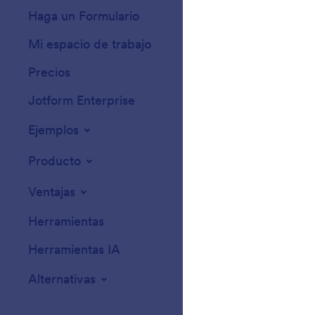
Haga un Formulario
Plantillas
Mi espacio de trabajo
Temas de formula
Precios
Widgets para for
Jotform Enterprise
Integraciones
Ejemplos
Widgets para sit
Producto
Ventajas
Herramientas
Herramientas IA
Alternativas