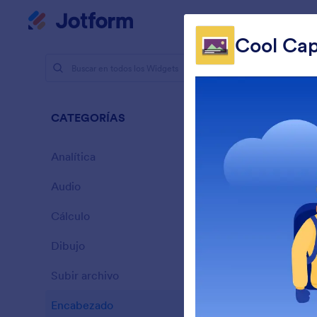
Inicio del diálogo
Mi espacio de trabajo
Cool Cap
Widgets pa
Enca
CATEGORÍAS
13 Widgets
Analítica
28
Audio
6
Cálculo
33
Dibujo
9
I
Subir archivo
P
14
Encabezado
13