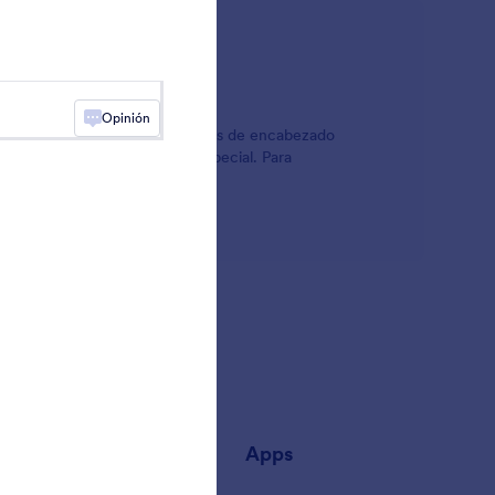
Opinión
sí que pruebe uno de los widgets de encabezado
ones o texto con un formato especial. Para
para su formulario.
añía
Apps