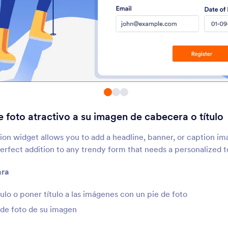
Cool Caption
Texto Revelador
ñada un pie de foto atractivo a
Añada barras revelador
u imagen de cabecera o título
formularios
Encabezado Grande(City)
Texto en Arco
Añada una cabecera con una
Agregue un texto en a
magen de fondo de una gran
formulario
iudad
 foto atractivo a su imagen de cabecera o título
Citas
Encabezado Gigant
(Comics)
ñadir citas a sus formularios
Agregue un encabeza
on widget allows you to add a headline, banner, or caption im
inspirado en un cómic 
perfect addition to any trendy form that needs a personalized 
formulario
ara
Encabezado Gigante
(Deportes)
Agregar un encabezado de
ulo o poner título a las imágenes con un pie de foto
emática deportiva a su
 de foto de su imagen
ormulario