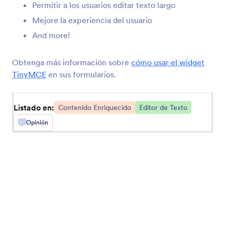
Permitir a los usuarios editar texto largo
Mejore la experiencia del usuario
Términos de Barra Vertical
And more!
Añada un campo de Términos y Condiciones
Desplazable
Obtenga más información sobre
cómo usar el widget
TinyMCE
en sus formularios.
Código QR
Agregue un código QR a su formulario
Listado en:
Contenido Enriquecido
Editor de Texto
Opinión
Lector de Código QR
Permita a los usuarios escanear códigos QR por
medio de su formulario
Deslizador
Añada un control deslizante a su formulario