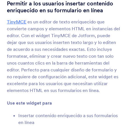
Cuadro de datos
Permitir a los usuarios insertar contenido
Agregue una tabla de datos
enriquecido en su formulario en línea
TinyMCE
es un editor de texto enriquecido que
Publicador PDF
convierte campos y elementos HTML en instancias del
Insertar y desplegar archivos PDF en su
editor. Con el widget TinyMCE de Jotform, puede
formulario
dejar que sus usuarios inserten texto largo y lo editen
de acuerdo a sus necesidades exactas. Esto incluye
formatear, eliminar y crear nuevo texto con tan solo
YouTube
unos cuantos clics en la barra de herramientas del
Inserte los videos de YouTube en su formulario
editor. Perfecto para cualquier diseño de formulario y
no requiere de configuración adicional, este widget es
excelente para los usuarios que necesitan utilizar
Casillas de Botones
elementos HTML en sus formularios en línea.
Añada botones sólidos de opción múltiple a su
formulario
Use este widget para
Insertar contenido enriquecido a sus formularios
Revisar antes de enviar
en línea
Deje que los usuarios revisen sus envíos