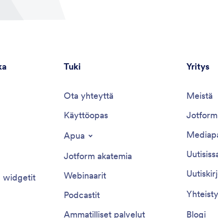
ka
Tuki
Yritys
Ota yhteyttä
Meistä
Käyttöopas
Jotform-
Mediapa
Apua
Uutisiss
Jotform akatemia
Uutiskir
Webinaarit
 widgetit
Yhteist
Podcastit
Ammatilliset palvelut
Blogi