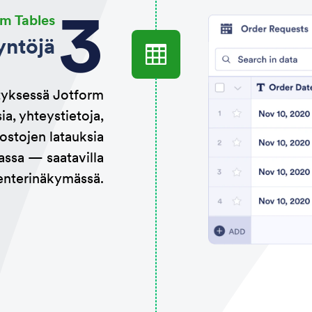
m Tables
yntöjä
styksessä Jotform
ia, yhteystietoja,
dostojen latauksia
assa — saatavilla
alenterinäkymässä.