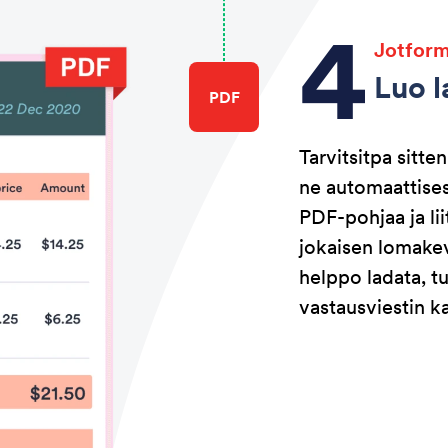
Jotfor
Luo l
PDF
Tarvitsitpa sitte
ne automaattises
PDF-pohjaa ja li
jokaisen lomakev
helppo ladata, tu
vastausviestin ka