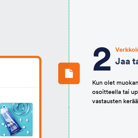
Verkko
Jaa t
Kun olet muokann
osoitteella tai u
vastausten kerää