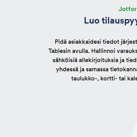
Jotfor
Luo tilauspy
Pidä asiakkaidesi tiedot järje
Tablesin avulla. Hallinnoi varauks
sähköisiä allekirjoituksia ja tie
yhdessä ja samassa tietokann
taulukko-, kortti- tai k