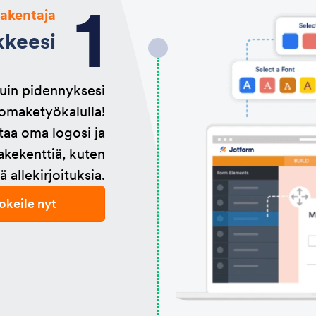
rakentaja
kkeesi
uin pidennyksesi
lomaketyökalulla!
ataa oma logosi ja
makekenttiä, kuten
 allekirjoituksia.
okeile nyt