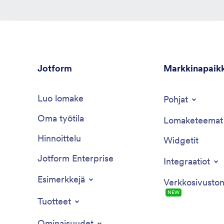
Jotform
Markkinapaik
Luo lomake
Pohjat
Oma työtila
Lomaketeemat
Hinnoittelu
Widgetit
Jotform Enterprise
Integraatiot
Esimerkkejä
Verkkosivuston
NEW
Tuotteet
Ominaisuudet