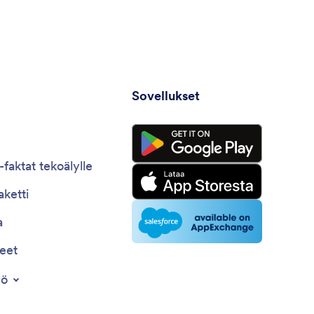
Sovellukset
faktat tekoälylle
ketti
a
jeet
yö