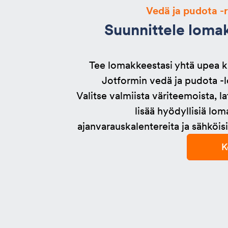
Vedä ja pudota -
Suunnittele loma
Tee lomakkeestasi yhtä upea k
Jotformin vedä ja pudota -
Valitse valmiista väriteemoista, l
lisää hyödyllisiä lo
ajanvarauskalentereita ja sähköisiä
K