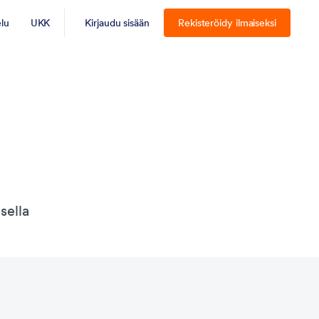
elu
UKK
Kirjaudu sisään
Rekisteröidy ilmaiseksi
sella