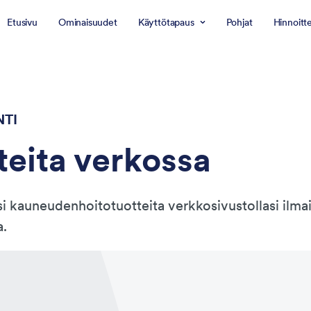
Etusivu
Ominaisuudet
Käyttötapaus
Pohjat
Hinnoitt
TI
eita verkossa
i kauneudenhoitotuotteita verkkosivustollasi ilmai
a.