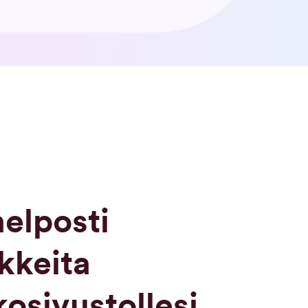
elposti
kkeita
osivustollesi