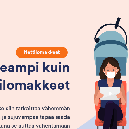
Nettilomakkeet
eampi kuin
ilomakkeet
keisiin tarkoittaa vähemmän
ä ja sujuvampaa tapaa saada
kana se auttaa vähentämään