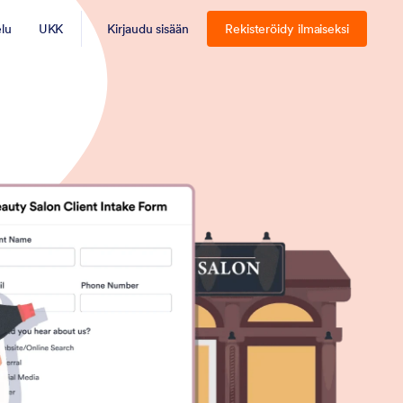
elu
UKK
Kirjaudu sisään
Rekisteröidy ilmaiseksi