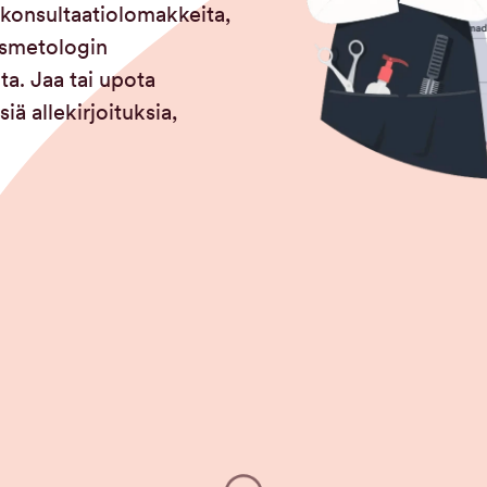
e-konsultaatiolomakkeita,
osmetologin
a. Jaa tai upota
ä allekirjoituksia,