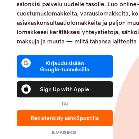
salonkisi palvelu uudelle tasolle. Luo onlin
suostumuslomakkeita, varauslomakkeita, k
asiakaskonsultaatiolomakkeita ja paljon muut
lomakkeesi kerätäksesi yhteystietoja, sähköisi
maksuja ja muuta — miltä tahansa laitteelta
Kirjaudu sisään
Google-tunnuksilla
Sign Up with Apple
TAI
Rekisteröidy sähköpostilla
ILMAISEKSI!