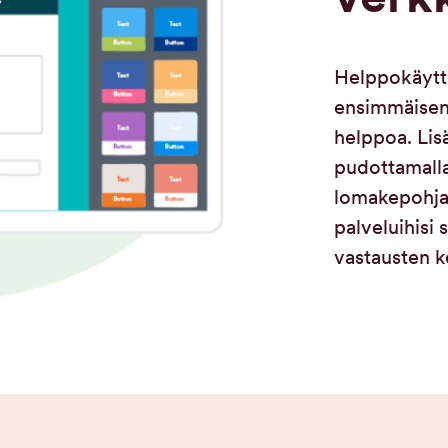
Helppokäytt
ensimmäisen
helppoa. Lis
pudottamalla
lomakepohjaa
palveluihisi 
vastausten k