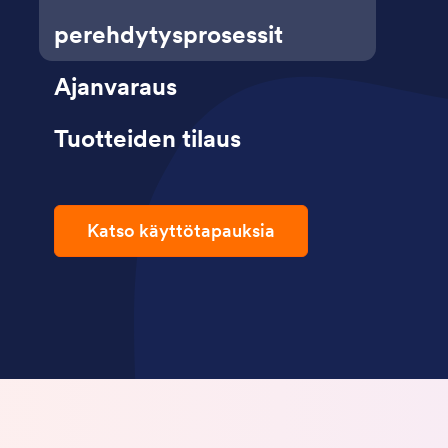
perehdytysprosessit
Ajanvaraus
Tuotteiden tilaus
Katso käyttötapauksia