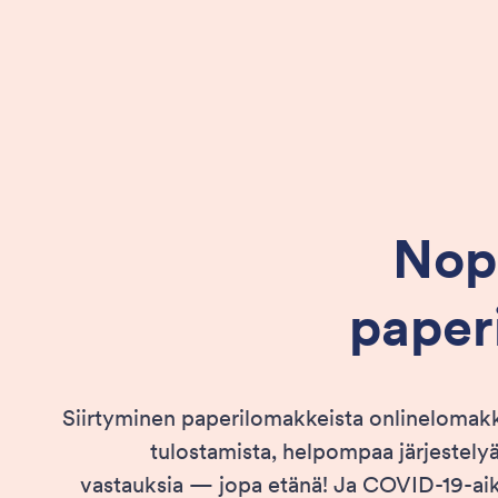
Nop
paper
Siirtyminen paperilomakkeista onlinelomak
tulostamista, helpompaa järjestely
vastauksia — jopa etänä! Ja COVID-19-ai