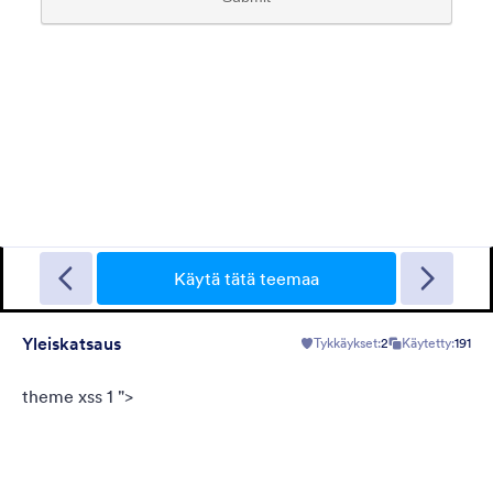
FormCentral teema
This theme was designed specifically to support FormCentral
with all of its form needs. With a simple, sleek look and gray
background, this theme can be used for surveys, registrations,
Käytä tätä teemaa
contact forms, and more.
Tykkäykset:
77
Käytetty:
382,137
Yleiskatsaus
Tykkäykset:
2
Käytetty:
191
Tiedot
theme xss 1 ">