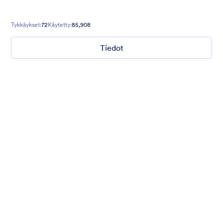
Tykkäykset:
72
Käytetty:
85,908
Tiedot
What are your weekend plans?
This fun poll asks what people are doing this weekend. Set to a
photo of someone jumping.
Tykkäykset:
15
Käytetty:
1,233