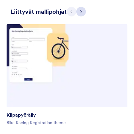
Liittyvät mallipohjat
Edellinen
Seuraava
Gift from Santa
registration form to reaceive gift from santa..
Tykkäykset:
25
Käytetty:
849
Kilpapyöräily
Tiedot
Bike Racing Registration theme